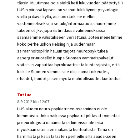
täysin. Muutimme pois sieltä heti lukuvuoden päätyttyä :)
HUSin piirissä lapseni on saanut tukikäynnit psykologin
vo:lla ja ikävä kyllä, as.nuori koki ne melko
vastenmieliseksi ja se tuki/informaatio as.nuoremme
tukeen oli jkv. jopa ristiriidassa valmennuksissa
saamaamme valistukseen verrattuna. Joten menetimme
koko perhe uskon Helsingin ja Uudenmaan
sairaanhoitopiirin haluun tarjota neuropsyk.tukea
asperger-nuorelle! Kunpa Suomen vammaispalvelut
voitaisiin vapauttaa byrokraattisista kuntarajoista, että
kaikille Suomen vammaisille olisi samat oikeudet,
etuudet, hoidot ja sen myötä mahdollisuudet kuntoutua!
Tuttua
8.9.2012 klo 12:07
HUS alueen neuro-psykiatrinen-osaaminen ei ole
kummoista. Joka paikassa psykiatrit johtavat toimintaa
ja neurologista osaamista ei tiimeissä ole eikä
myöskään siten sen mukaista kuntoutusta. Tämä on
harmillista ja kallista lasten perheille sillä saadakseen