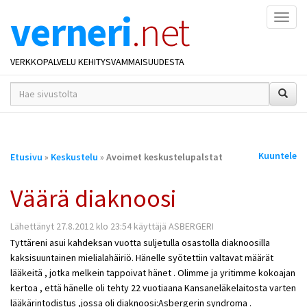
verneri
.net
Naviga
VERKKOPALVELU KEHITYSVAMMAISUUDESTA
hakusana(t)
*
Olet
Kuuntele
Etusivu
»
Keskustelu
»
Avoimet keskustelupalstat
täällä
Väärä diaknoosi
Lähettänyt 27.8.2012 klo 23:54 käyttäjä ASBERGERI
Tyttäreni asui kahdeksan vuotta suljetulla osastolla diaknoosilla
kaksisuuntainen mielialahäiriö. Hänelle syötettiin valtavat määrät
lääkeitä , jotka melkein tappoivat hänet . Olimme ja yritimme kokoajan
kertoa , että hänelle oli tehty 22 vuotiaana Kansaneläkelaitosta varten
lääkärintodistus ,jossa oli diaknoosi:Asbergerin syndroma .