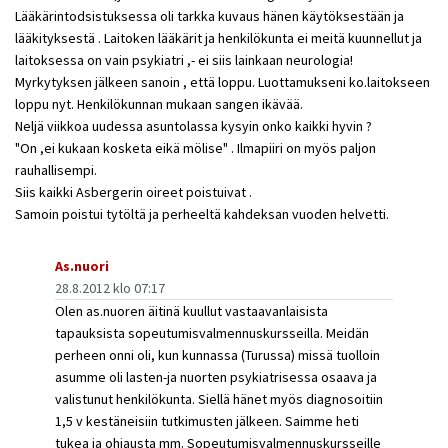
Lääkärintodsistuksessa oli tarkka kuvaus hänen käytöksestään ja
lääkityksestä . Laitoken lääkärit ja henkilökunta ei meitä kuunnellut ja
laitoksessa on vain psykiatri ,- ei siis lainkaan neurologia!
Myrkytyksen jälkeen sanoin , että loppu. Luottamukseni ko.laitokseen
loppu nyt. Henkilökunnan mukaan sangen ikävää.
Neljä viikkoa uudessa asuntolassa kysyin onko kaikki hyvin ?
"On ,ei kukaan kosketa eikä mölise" . Ilmapiiri on myös paljon
rauhallisempi.
Siis kaikki Asbergerin oireet poistuivat .
Samoin poistui tytöltä ja perheeltä kahdeksan vuoden helvetti.
As.nuori
28.8.2012 klo 07:17
Olen as.nuoren äitinä kuullut vastaavanlaisista
tapauksista sopeutumisvalmennuskursseilla. Meidän
perheen onni oli, kun kunnassa (Turussa) missä tuolloin
asumme oli lasten-ja nuorten psykiatrisessa osaava ja
valistunut henkilökunta. Siellä hänet myös diagnosoitiin
1,5 v kestäneisiin tutkimusten jälkeen. Saimme heti
tukea ja ohjausta mm. Sopeutumisvalmennuskursseille