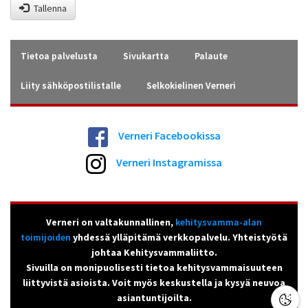
Tallenna
Tietoa palvelusta
Sivukartta
Palaute
Liity sähköpostilistalle
Selkokielinen Verneri
Verneri Facebookissa
Verneri Instagramissa
Verneri on valtakunnallinen,
kehitysvamma-alan
toimijoiden
yhdessä ylläpitämä verkkopalvelu. Yhteistyötä
johtaa Kehitysvammaliitto.
Sivuilla on monipuolisesti tietoa kehitysvammaisuuteen
liittyvistä asioista. Voit myös keskustella ja kysyä neuvoa
asiantuntijoilta.