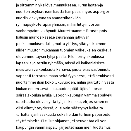
ja sittemmin yksilövalmennukseen. Turun lasten-ja
nuorten psykiatrisen kautta hän pääsi myös asperger-
nuoriin vihkiytyneen ammattihenkilön
ryhmäpsykoterapiaryhmään, mihin liittyi nuorten
vanhempaintukiköynnit. Muutettuamme Turusta pois
halusin murrosikäselle seurannan jatkuvan
pääkaupunkiseudulla, mutta yllätys, yllätys: koimme
niiden muuton mukanaan tuomien vaikeuksien keskellä
olevamme täysin tyhjä päällä. Kilon erityiskoulussa
lapseni sijoitettiin ryhmään, missä oli kaikenlaisista
muistakin vaikeuksista kärsiviä, joista eräs sai/onnistui
vapaasti terrorisoimaan sekä fyysisesti, että henkisesti
nuortamme ihan koko lukuvuoden, mihin puututtiin vasta
hiukan ennen kevätlukukauden päättäjäisiä Jorvin
sairaalakoulun avulla. Espoon kaupugin vammaispalvelu
osoittautui olevan yhtä tyhjän kanssa, eli jos siihen ei
olisi ollut yhteydessä, olisi vain säästynyt kaikelta
turhalta ajanhaaskuulta sekä heidän turhien papereiden
täyttämiseltä. Ei tullut ohjausta, ei neuvontaa eli sen
kaupungin vammaispalv. järjestelmään meni luottamus