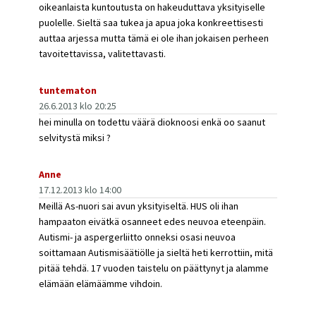
oikeanlaista kuntoutusta on hakeuduttava yksityiselle
puolelle. Sieltä saa tukea ja apua joka konkreettisesti
auttaa arjessa mutta tämä ei ole ihan jokaisen perheen
tavoitettavissa, valitettavasti.
tuntematon
26.6.2013 klo 20:25
hei minulla on todettu väärä dioknoosi enkä oo saanut
selvitystä miksi ?
Anne
17.12.2013 klo 14:00
Meillä As-nuori sai avun yksityiseltä. HUS oli ihan
hampaaton eivätkä osanneet edes neuvoa eteenpäin.
Autismi- ja aspergerliitto onneksi osasi neuvoa
soittamaan Autismisäätiölle ja sieltä heti kerrottiin, mitä
pitää tehdä. 17 vuoden taistelu on päättynyt ja alamme
elämään elämäämme vihdoin.