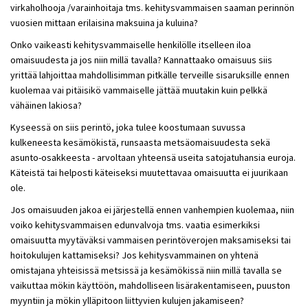
virkaholhooja /varainhoitaja tms. kehitysvammaisen saaman perinnön
vuosien mittaan erilaisina maksuina ja kuluina?
Onko vaikeasti kehitysvammaiselle henkilölle itselleen iloa
omaisuudesta ja jos niin millä tavalla? Kannattaako omaisuus siis
yrittää lahjoittaa mahdollisimman pitkälle terveille sisaruksille ennen
kuolemaa vai pitäisikö vammaiselle jättää muutakin kuin pelkkä
vähäinen lakiosa?
Kyseessä on siis perintö, joka tulee koostumaan suvussa
kulkeneesta kesämökistä, runsaasta metsäomaisuudesta sekä
asunto-osakkeesta - arvoltaan yhteensä useita satojatuhansia euroja.
Käteistä tai helposti käteiseksi muutettavaa omaisuutta ei juurikaan
ole.
Jos omaisuuden jakoa ei järjestellä ennen vanhempien kuolemaa, niin
voiko kehitysvammaisen edunvalvoja tms. vaatia esimerkiksi
omaisuutta myytäväksi vammaisen perintöverojen maksamiseksi tai
hoitokulujen kattamiseksi? Jos kehitysvammainen on yhtenä
omistajana yhteisissä metsissä ja kesämökissä niin millä tavalla se
vaikuttaa mökin käyttöön, mahdolliseen lisärakentamiseen, puuston
myyntiin ja mökin ylläpitoon liittyvien kulujen jakamiseen?