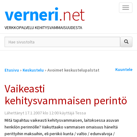
verneri
.net
Naviga
VERKKOPALVELU KEHITYSVAMMAISUUDESTA
hakusana(t)
*
Olet
Kuuntele
Etusivu
»
Keskustelu
»
Avoimet keskustelupalstat
täällä
Vaikeasti
kehitysvammaisen perintö
Lähettänyt 17.1.2007 klo 12:00 käyttäjä Tessa
Mitä tapahtuu vaikeasti kehitysvammaisen, laitoksessa asuvan
henkilön perinnölle? Vaikuttaako vammaisen omaisuus häneltä
perittyihin maksuihin, eli periikö kunta / valtio / edunvalvoja /