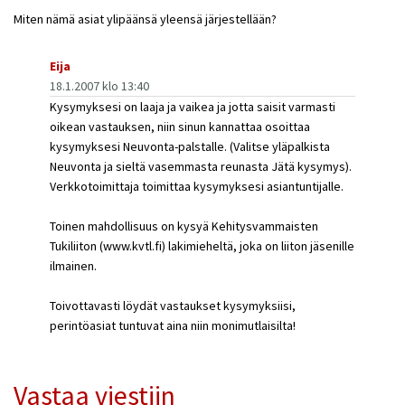
Miten nämä asiat ylipäänsä yleensä järjestellään?
Eija
18.1.2007 klo 13:40
Kysymyksesi on laaja ja vaikea ja jotta saisit varmasti
oikean vastauksen, niin sinun kannattaa osoittaa
kysymyksesi Neuvonta-palstalle. (Valitse yläpalkista
Neuvonta ja sieltä vasemmasta reunasta Jätä kysymys).
Verkkotoimittaja toimittaa kysymyksesi asiantuntijalle.
Toinen mahdollisuus on kysyä Kehitysvammaisten
Tukiliiton (www.kvtl.fi) lakimieheltä, joka on liiton jäsenille
ilmainen.
Toivottavasti löydät vastaukset kysymyksiisi,
perintöasiat tuntuvat aina niin monimutlaisilta!
Vastaa viestiin