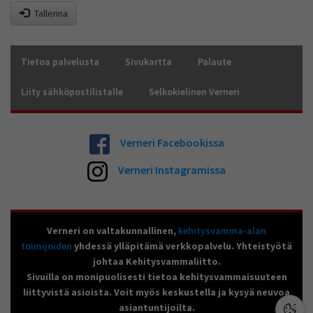
Tallenna
Tietoa palvelusta
Sivukartta
Palaute
Liity sähköpostilistalle
Selkokielinen Verneri
Verneri Facebookissa
Verneri Instagramissa
Verneri on valtakunnallinen,
kehitysvamma-alan
toimijoiden
yhdessä ylläpitämä verkkopalvelu. Yhteistyötä
johtaa Kehitysvammaliitto.
Sivuilla on monipuolisesti tietoa kehitysvammaisuuteen
liittyvistä asioista. Voit myös keskustella ja kysyä neuvoa
asiantuntijoilta.