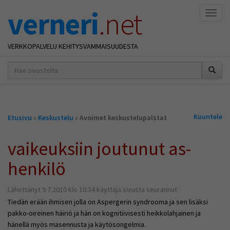
verneri
.net
Naviga
VERKKOPALVELU KEHITYSVAMMAISUUDESTA
hakusana(t)
*
Olet
Kuuntele
Etusivu
»
Keskustelu
»
Avoimet keskustelupalstat
täällä
vaikeuksiin joutunut as-
henkilö
Lähettänyt 9.7.2010 klo 10:34 käyttäjä sivusta seurannut
Tiedän erään ihmisen jolla on Aspergerin syndrooma ja sen lisäksi
pakko-oireinen häiriö ja hän on kognitiivisesti heikkolahjainen ja
hänellä myös masennusta ja käytösongelmia.