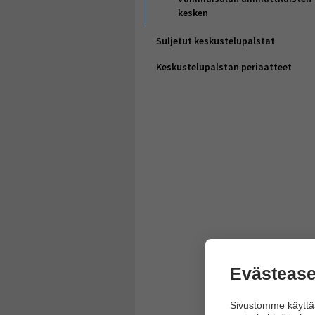
kesken
Suljetut keskustelupalstat
Keskustelupalstan periaatteet
Evästease
Sivustomme käyttää