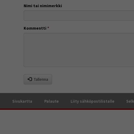
Nimi tai nimimerkki
Kommentti
*
Tallenna
a
Sivukartta
Palaute
Liity sähköpostilistalle
Selk