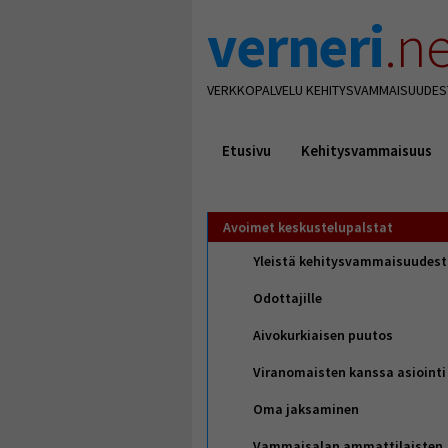
verneri
.ne
VERKKOPALVELU KEHITYSVAMMAISUUDES
Etusivu
Kehitysvammaisuus
Avoimet keskustelupalstat
Yleistä kehitysvammaisuudes
Odottajille
Aivokurkiaisen puutos
Viranomaisten kanssa asiointi
Oma jaksaminen
Vammaisalan ammattilaisten