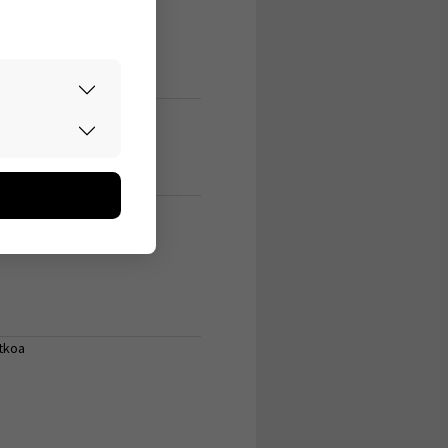
?
rvallisesti.
don avulla
oa kerätään
 olla yleisessä
utaan. Emme
een käyttäjään.
elma
atkoa