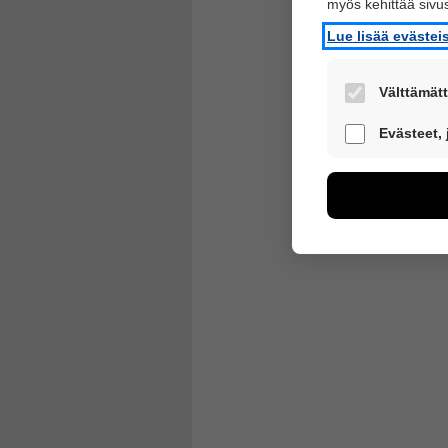
myös kehittää siv
Lue lisää eväste
Välttämätt
Nämä evästeet 
Evästeet,
Näiden eväste
voimme kehitt
esimerkiksi käv
kuitenkaan kerä
Voit valita, h