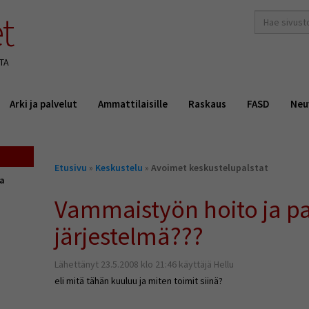
t
hakusana(t)
*
TA
Arki ja palvelut
Ammattilaisille
Raskaus
FASD
Neu
Olet
Etusivu
»
Keskustelu
»
Avoimet keskustelupalstat
täällä
ta
Vammaistyön hoito ja pa
järjestelmä???
Lähettänyt 23.5.2008 klo 21:46 käyttäjä Hellu
eli mitä tähän kuuluu ja miten toimit siinä?