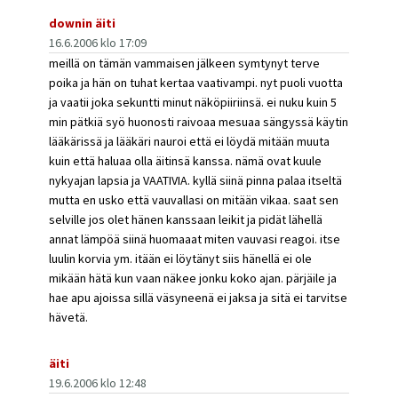
downin äiti
16.6.2006 klo 17:09
meillä on tämän vammaisen jälkeen symtynyt terve
poika ja hän on tuhat kertaa vaativampi. nyt puoli vuotta
ja vaatii joka sekuntti minut näköpiiriinsä. ei nuku kuin 5
min pätkiä syö huonosti raivoaa mesuaa sängyssä käytin
lääkärissä ja lääkäri nauroi että ei löydä mitään muuta
kuin että haluaa olla äitinsä kanssa. nämä ovat kuule
nykyajan lapsia ja VAATIVIA. kyllä siinä pinna palaa itseltä
mutta en usko että vauvallasi on mitään vikaa. saat sen
selville jos olet hänen kanssaan leikit ja pidät lähellä
annat lämpöä siinä huomaaat miten vauvasi reagoi. itse
luulin korvia ym. itään ei löytänyt siis hänellä ei ole
mikään hätä kun vaan näkee jonku koko ajan. pärjäile ja
hae apu ajoissa sillä väsyneenä ei jaksa ja sitä ei tarvitse
hävetä.
äiti
19.6.2006 klo 12:48