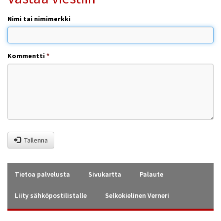
Nimi tai nimimerkki
Kommentti
*
Tallenna
Tietoa palvelusta
Sivukartta
Palaute
Liity sähköpostilistalle
Selkokielinen Verneri