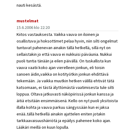
nauti kesästä.
mustelmat
15.6.2006 klo 22:20
Kiitos vastauksesta. Vaikka vauva on iloinen ja
osallistuva ja hoksottimet pelaa hyvin, niin silti ongelmat
tuntuvat pahenevan ainakin tällä hetkellä, sillä nyt on
sellaistakin jo että vauva ei nukkuisi päiväunia. Nukkui
puoli tuntia tänään ja eilen päivällä. On tuskallista kun
vauva vaatii koko ajan vierelleen jonkun, eli toisin
sanoen äidin,vaikka on kotityötkin jonkun ehdittävä
tekemään. Ja vaikka muutkin hetken välillä ehtivät tätä
katsomaan, ei tästä älyttömästä vaatimisesta tule silti
loppua. Oltava jatkuvasti näköpiirissä jonkun kanssa ja
äitiä etsitään ensimmäisenä. Kello on nyt puoli yksitoista
illalla kohta ja vauva parkuu sängyssään kun ei jaksa
enää..tällä hetkellä ainakin ajattelen eniten jotakin
tarkkaavaisuushäiriötä ja epäilys pahenee koko ajan.
Lääkäri meillä on kuun lopulla.