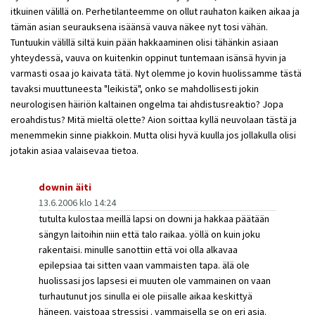
itkuinen välillä on. Perhetilanteemme on ollut rauhaton kaiken aikaa ja
tämän asian seurauksena isäänsä vauva näkee nyt tosi vähän.
Tuntuukin välillä siltä kuin pään hakkaaminen olisi tähänkin asiaan
yhteydessä, vauva on kuitenkin oppinut tuntemaan isänsä hyvin ja
varmasti osaa jo kaivata tätä. Nyt olemme jo kovin huolissamme tästä
tavaksi muuttuneesta "leikistä", onko se mahdollisesti jokin
neurologisen häiriön kaltainen ongelma tai ahdistusreaktio? Jopa
eroahdistus? Mitä mieltä olette? Aion soittaa kyllä neuvolaan tästä ja
menemmekin sinne piakkoin. Mutta olisi hyvä kuulla jos jollakulla olisi
jotakin asiaa valaisevaa tietoa.
downin äiti
13.6.2006 klo 14:24
tutulta kulostaa meillä lapsi on downi ja hakkaa päätään
sängyn laitoihin niin että talo raikaa. yöllä on kuin joku
rakentaisi. minulle sanottiin että voi olla alkavaa
epilepsiaa tai sitten vaan vammaisten tapa. älä ole
huolissasi jos lapsesi ei muuten ole vammainen on vaan
turhautunut jos sinulla ei ole piisalle aikaa keskittyä
häneen. vaistoaa stressisi . vammaisella se on eri asia.