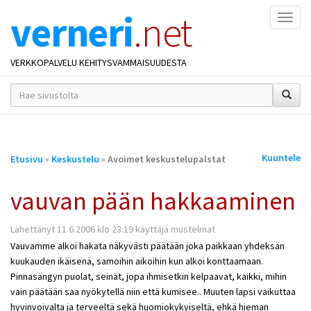
verneri
.net
Naviga
VERKKOPALVELU KEHITYSVAMMAISUUDESTA
hakusana(t)
*
Olet
Kuuntele
Etusivu
»
Keskustelu
»
Avoimet keskustelupalstat
täällä
vauvan pään hakkaaminen
Lähettänyt 11.6.2006 klo 23:19 käyttäjä mustelmat
Vauvamme alkoi hakata näkyvästi päätään joka paikkaan yhdeksän
kuukauden ikäisenä, samoihin aikoihin kun alkoi konttaamaan.
Pinnasängyn puolat, seinät, jopa ihmisetkin kelpaavat, kaikki, mihin
vain päätään saa nyökytellä niin että kumisee.. Muuten lapsi vaikuttaa
hyvinvoivalta ja terveeltä sekä huomiokykyiseltä, ehkä hieman