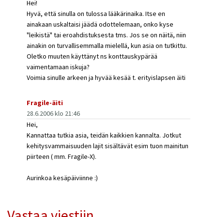
Hei!
Hyvä, että sinulla on tulossa lääkärinaika. Itse en
ainakaan uskaltaisi jäädä odottelemaan, onko kyse
"leikistä" tai eroahdistuksesta tms. Jos se on näitä, niin
ainakin on turvallisemmalla mielellä, kun asia on tutkittu.
Oletko muuten käyttänyt ns konttauskypärää
vaimentamaan iskuja?
Voimia sinulle arkeen ja hyvää kesää t. erityislapsen äiti
Fragile-äiti
28.6.2006 klo 21:46
Hei,
Kannattaa tutkia asia, teidän kaikkien kannalta. Jotkut
kehitysvammaisuuden lajit sisältävät esim tuon mainitun
piirteen ( mm. Fragile-X).
Aurinkoa kesäpäiviinne :)
Vastaa viestiin