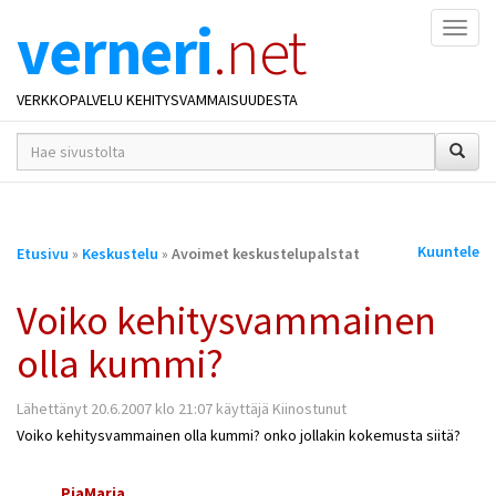
verneri
.net
Naviga
VERKKOPALVELU KEHITYSVAMMAISUUDESTA
hakusana(t)
*
Olet
Kuuntele
Etusivu
»
Keskustelu
»
Avoimet keskustelupalstat
täällä
Voiko kehitysvammainen
olla kummi?
Lähettänyt 20.6.2007 klo 21:07 käyttäjä Kiinostunut
Voiko kehitysvammainen olla kummi? onko jollakin kokemusta siitä?
PiaMaria