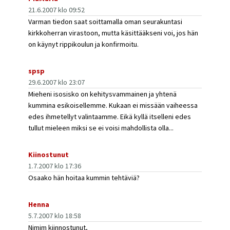
21.6.2007 klo 09:52
Varman tiedon saat soittamalla oman seurakuntasi
kirkkoherran virastoon, mutta käsittääkseni voi, jos hän
on käynyt rippikoulun ja konfirmoitu.
spsp
29.6.2007 klo 23:07
Mieheni isosisko on kehitysvammainen ja yhtenä
kummina esikoisellemme. Kukaan ei missään vaiheessa
edes ihmetellyt valintaamme. Eikä kyllä itselleni edes
tullut mieleen miksi se ei voisi mahdollista olla...
Kiinostunut
1.7.2007 klo 17:36
Osaako hän hoitaa kummin tehtäviä?
Henna
5.7.2007 klo 18:58
Nimim kiinnostunut,