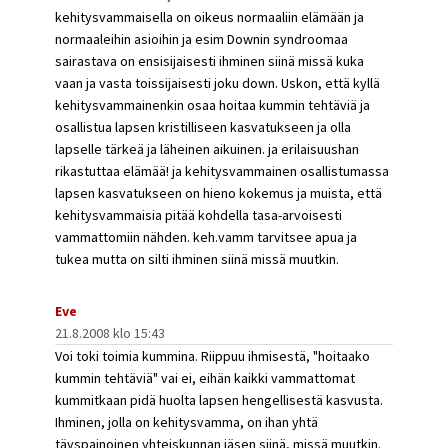
kehitysvammaisella on oikeus normaaliin elämään ja
normaaleihin asioihin ja esim Downin syndroomaa
sairastava on ensisijaisesti ihminen siinä missä kuka
vaan ja vasta toissijaisesti joku down. Uskon, että kyllä
kehitysvammainenkin osaa hoitaa kummin tehtäviä ja
osallistua lapsen kristilliseen kasvatukseen ja olla
lapselle tärkeä ja läheinen aikuinen. ja erilaisuushan
rikastuttaa elämää! ja kehitysvammainen osallistumassa
lapsen kasvatukseen on hieno kokemus ja muista, että
kehitysvammaisia pitää kohdella tasa-arvoisesti
vammattomiin nähden. keh.vamm tarvitsee apua ja
tukea mutta on silti ihminen siinä missä muutkin.
Eve
21.8.2008 klo 15:43
Voi toki toimia kummina. Riippuu ihmisestä, "hoitaako
kummin tehtäviä" vai ei, eihän kaikki vammattomat
kummitkaan pidä huolta lapsen hengellisestä kasvusta.
Ihminen, jolla on kehitysvamma, on ihan yhtä
täyspainoinen yhteiskunnan jäsen siinä, missä muutkin.