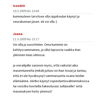
Isonäiti
10.3.2009 klo 10:44
kummiuteen tarvitsee olla rippikoulun käynyt ja
seurakunnan jäsen. eli voi olla :)
Jonna
11.3.2009 klo 15:17
Voi olla ja suosittelen. Oma kummini on
kehitysvammainen, ja ollut lapsesta saakka ihan
ykkönen miun silmissä.
ja vierailijalle sanoisin myös, että vaikutat aika
masentuneelta (mikäli juttusi on ihan tosia) ja tuntuu,
että et ole hyväksynyt vammaisuutta osana teidän
elämäänne. oletko käynyt sopeutumisvalmennuksissa
tai voisitko kuvitella hakeutuvasi sellaiselle? entä
masenuksen hoito yleensä?