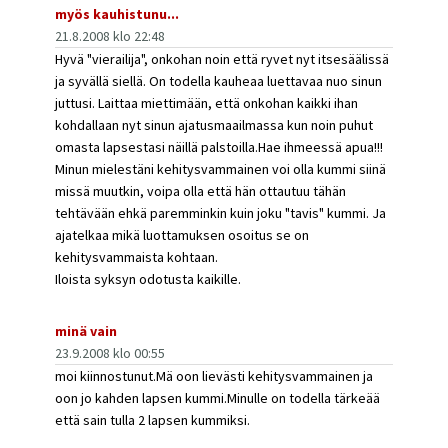
myös kauhistunu...
21.8.2008 klo 22:48
Hyvä "vierailija", onkohan noin että ryvet nyt itsesäälissä
ja syvällä siellä. On todella kauheaa luettavaa nuo sinun
juttusi. Laittaa miettimään, että onkohan kaikki ihan
kohdallaan nyt sinun ajatusmaailmassa kun noin puhut
omasta lapsestasi näillä palstoilla.Hae ihmeessä apua!!!
Minun mielestäni kehitysvammainen voi olla kummi siinä
missä muutkin, voipa olla että hän ottautuu tähän
tehtävään ehkä paremminkin kuin joku "tavis" kummi. Ja
ajatelkaa mikä luottamuksen osoitus se on
kehitysvammaista kohtaan.
Iloista syksyn odotusta kaikille.
minä vain
23.9.2008 klo 00:55
moi kiinnostunut.Mä oon lievästi kehitysvammainen ja
oon jo kahden lapsen kummi.Minulle on todella tärkeää
että sain tulla 2 lapsen kummiksi.