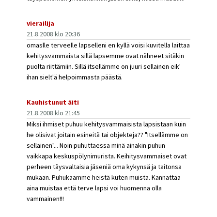
vierailija
21.8.2008 klo 20:36
omaslle terveelle lapselleni en kyllä voisi kuvitella laittaa
kehitysvammaista sillä lapsemme ovat nähneet sitäkin
puolta riittämiin. Sillä itsellämme on juuri sellainen eik'
ihan sielt'ä helpoimmasta päästä.
Kauhistunut äiti
21.8.2008 klo 21:45
Miksi ihmiset puhuu kehitysvammaisista lapsistaan kuin
he olisivat joitain esineitä tai objekteja?? "Itsellämme on
sellainen"... Noin puhuttaessa minä ainakin puhun
vaikkapa keskuspölynimurista. Keihitysvammaiset ovat
perheen täysvaltaisia jäseniä oma kykynsä ja taitonsa
mukaan. Puhukaamme heistä kuten muista. Kannattaa
aina muistaa että terve lapsi voi huomenna olla
vammainen!!!