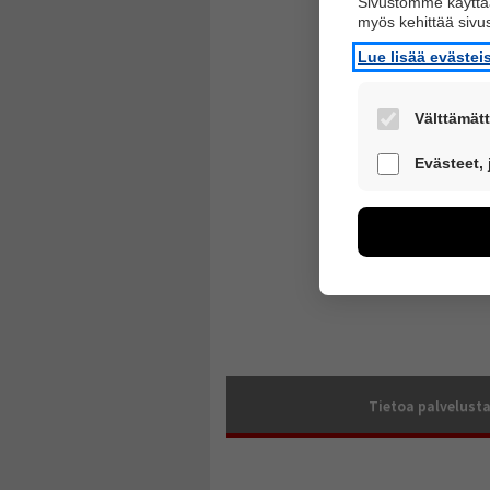
Sivustomme käyttää
myös kehittää siv
Lue lisää eväste
Välttämätt
Nämä evästeet 
Evästeet,
Näiden eväste
voimme kehitt
esimerkiksi käv
kuitenkaan kerä
Voit valita, h
Tietoa palvelust