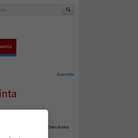
vonta
Kuuntele
inta
 4, nostin thyroxin annosta. Onko kunka