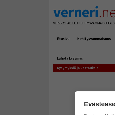
verneri
.ne
VERKKOPALVELU KEHITYSVAMMAISUUDES
Etusivu
Kehitysvammaisuus
Lähetä kysymys
Kysymyksiä ja vastauksia
Evästease