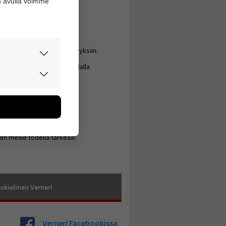
n avulla voimme
a raskaudenaikaisiin kysymyksiin.
itajan puoleen hyvin matalalla
rvallisesti.
don avulla
oa kerätään
utaan. Emme
een käyttäjään.
on meille todella tärkeää!
okielinen Verneri
Verneri Facebookissa