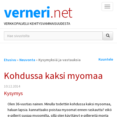
verneri
.net
Naviga
VERKKOPALVELU KEHITYSVAMMAISUUDESTA
hakusana(t)
*
Olet
Kuuntele
Etusivu
»
Neuvonta
»
Kysymyksiä ja vastauksia
täällä
Kohdussa kaksi myomaa
10.12.2014
Kysymys
Olen 36-vuotias nainen. Minulla todettiin kohdussa kaksi myoomaa,
haluan lapsia. kannattaako poistaa myoomat ennen raskautta? eikö
e-pillerit suojaa myoomilta, sillä olen käyttänyt e-pillereitä monta