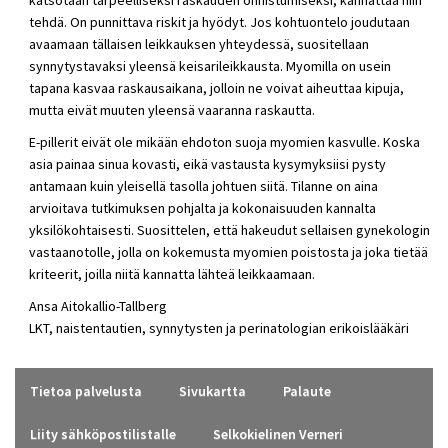
katsotaan tarpeelliseksi raskauden onnistumiseksi, kannattaa niin
tehdä. On punnittava riskit ja hyödyt. Jos kohtuontelo joudutaan
avaamaan tällaisen leikkauksen yhteydessä, suositellaan
synnytystavaksi yleensä keisarileikkausta. Myomilla on usein
tapana kasvaa raskausaikana, jolloin ne voivat aiheuttaa kipuja,
mutta eivät muuten yleensä vaaranna raskautta.
E-pillerit eivät ole mikään ehdoton suoja myomien kasvulle. Koska
asia painaa sinua kovasti, eikä vastausta kysymyksiisi pysty
antamaan kuin yleisellä tasolla johtuen siitä. Tilanne on aina
arvioitava tutkimuksen pohjalta ja kokonaisuuden kannalta
yksilökohtaisesti. Suosittelen, että hakeudut sellaisen gynekologin
vastaanotolle, jolla on kokemusta myomien poistosta ja joka tietää
kriteerit, joilla niitä kannatta lähteä leikkaamaan.
Ansa Aitokallio-Tallberg
LKT, naistentautien, synnytysten ja perinatologian erikoislääkäri
Tietoa palvelusta
Sivukartta
Palaute
Liity sähköpostilistalle
Selkokielinen Verneri