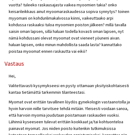
vuotta? tuleeko raskausajasta vaikea myoomien takia? onko
keisarileikkaus ainut myoomaraskaudessa sopiva synnytys? toinen
myyomani on kohdunlimakalvossa kiinni, vaikeuttaako arpi
kohdussa raskaaksi tuloa myoomien poiston jälkeen? millä tavalla
saisin oman lapsen, sillä haluan todella kovasti oman lapsen, nyt
nämä kohdussani olevat myoomat ovat vieneet yöuneni aivan.
haluan lapsen, onko minun mahdollista saada lasta? kannattako
poistaa myoomat ennen raskautta vai eikö?
Vastaus
Hei,
Valitettavasti kysymykseesi en pysty ottamaan yksityiskohtaisesti
kantaa tietämättä tarkemmin tilanteestasi.
Myomat ovat erittäin tavallinen löydös gynekologin vastaanotolla ja
hyvin harvoin niille tarvitsee tehdä mitään. Yleisesti voidaan sanoa,
että harvoin myomia joudutaan poistamaan raskauden vuoksi.
Lähinnä kyseeseen tulevat erittäin kookkaat ja/tai kohtuonteloa
painavat myomat. Jos niiden poisto kuitenkin tutkimuksissa