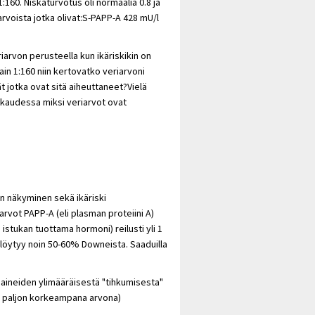
160. Niskaturvotus oli normaalia 0.8 ja
arvoista jotka olivat:S-PAPP-A 428 mU/l
arvon perusteella kun ikäriskikin on
ain 1:160 niin kertovatko veriarvoni
t jotka ovat sitä aiheuttaneet?Vielä
skaudessa miksi veriarvot ovat
n näkyminen sekä ikäriski
arvot PAPP-A (eli plasman proteiini A)
, istukan tuottama hormoni) reilusti yli 1
löytyy noin 50-60% Downeista. Saaduilla
aineiden ylimääräisestä "tihkumisesta"
sä paljon korkeampana arvona)