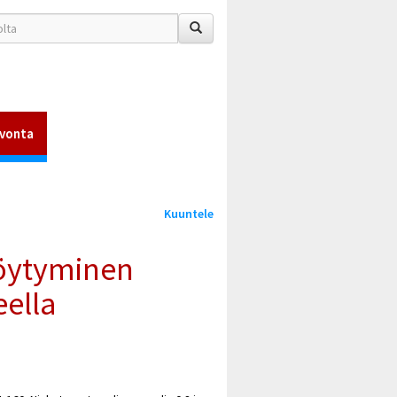
vonta
Kuuntele
öytyminen
eella