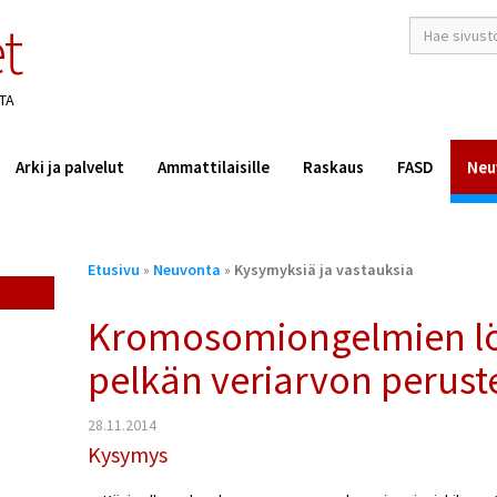
t
hakusana(t)
*
TA
Arki ja palvelut
Ammattilaisille
Raskaus
FASD
Neu
Olet
Etusivu
»
Neuvonta
»
Kysymyksiä ja vastauksia
täällä
Kromosomiongelmien l
pelkän veriarvon perust
28.11.2014
Kysymys