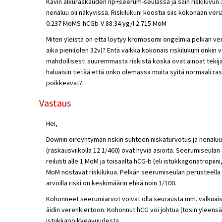
Kävin alkuraskauden np+seerum-seulassa ja sain riskiluvun 1:
nenäluu oli näkyvissä. Riskilukuni koostui siis kokonaan veri
0.237 MoMS-hCGb-V 88.34 yg/l 2.715 MoM
Miten yleistä on että löytyy kromosomi ongelmia pelkän veri
aika pieni(olen 32v)? Entä vaikka kokonais riskilukuni onkin v
mahdollisesti suuremmasta riskistä koska ovat ainoat tekijä
haluaisin tietää että onko olemassa muita syitä normaali ra
poikkeavat?
Vastaus
Hei,
Downin oireyhtymän riskin suhteen niskaturvotus ja nenäluu
(raskausviikolla 12 1/460) ovat hyviä asioita. Seerumiseulan 
reilusti alle 1 MoM ja toisaalta hCG-b (eli istukkagonatropiini
MoM nostavat riskilukua. Pelkän seerumiseulan perusteella 
arvoilla riski on keskimäärin ehkä noin 1/100.
Kohonneet seerumiarvot voivat olla seurausta mm. valkuais
äidin verenkiertoon. Kohonnut hCG voi johtua (tosin yleen
istukkapoikkeavuudesta.