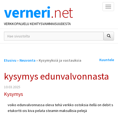
verneri
.net
Naviga
VERKKOPALVELU KEHITYSVAMMAISUUDESTA
hakusana(t)
*
Olet
Kuuntele
Etusivu
»
Neuvonta
»
Kysymyksiä ja vastauksia
täällä
kysymys edunvalvonnasta
10.03.2025
Kysymys
voiko edunvalvonnassa oleva tehä verkko ostoksia itellä on debit s
etukortti ois kiva pelata steamin maksullisia pelejä