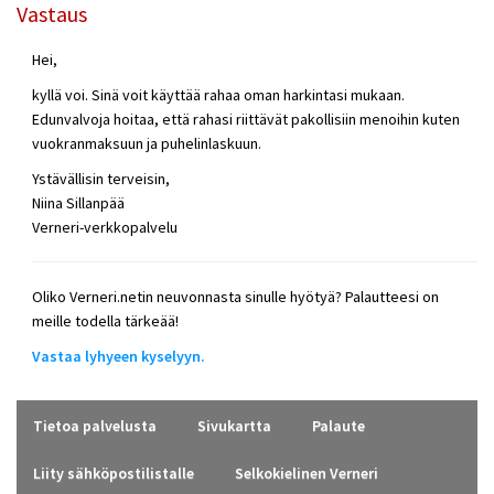
Vastaus
Hei,
kyllä voi. Sinä voit käyttää rahaa oman harkintasi mukaan.
Edunvalvoja hoitaa, että rahasi riittävät pakollisiin menoihin kuten
vuokranmaksuun ja puhelinlaskuun.
Ystävällisin terveisin,
Niina Sillanpää
Verneri-verkkopalvelu
Oliko Verneri.netin neuvonnasta sinulle hyötyä? Palautteesi on
meille todella tärkeää!
Vastaa lyhyeen kyselyyn.
Tietoa palvelusta
Sivukartta
Palaute
Liity sähköpostilistalle
Selkokielinen Verneri