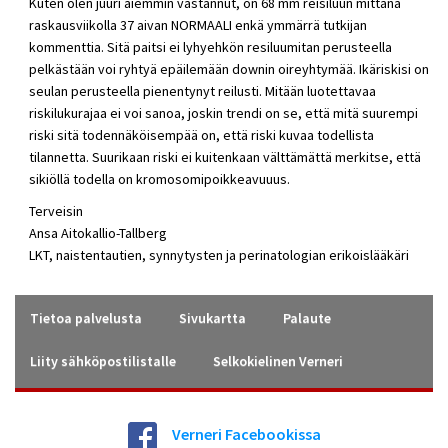
Kuten olen juuri aiemmin vastannut, on 68 mm reisiluun mittana
raskausviikolla 37 aivan NORMAALI enkä ymmärrä tutkijan
kommenttia. Sitä paitsi ei lyhyehkön resiluumitan perusteella
pelkästään voi ryhtyä epäilemään downin oireyhtymää. Ikäriskisi on
seulan perusteella pienentynyt reilusti. Mitään luotettavaa
riskilukurajaa ei voi sanoa, joskin trendi on se, että mitä suurempi
riski sitä todennäköisempää on, että riski kuvaa todellista
tilannetta. Suurikaan riski ei kuitenkaan välttämättä merkitse, että
sikiöllä todella on kromosomipoikkeavuuus.
Terveisin
Ansa Aitokallio-Tallberg
LKT, naistentautien, synnytysten ja perinatologian erikoislääkäri
Tietoa palvelusta
Sivukartta
Palaute
Liity sähköpostilistalle
Selkokielinen Verneri
Verneri Facebookissa