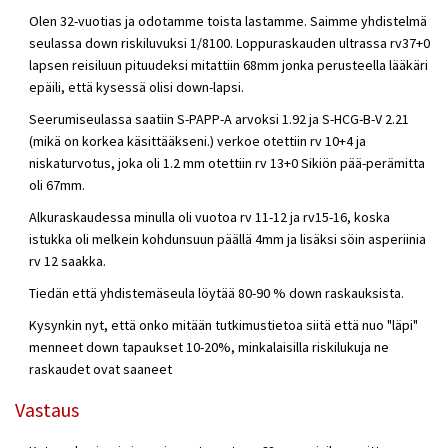
Olen 32-vuotias ja odotamme toista lastamme. Saimme yhdistelmä
seulassa down riskiluvuksi 1/8100. Loppuraskauden ultrassa rv37+0
lapsen reisiluun pituudeksi mitattiin 68mm jonka perusteella lääkäri
epäili, että kysessä olisi down-lapsi.
Seerumiseulassa saatiin S-PAPP-A arvoksi 1.92 ja S-HCG-B-V 2.21
(mikä on korkea käsittääkseni.) verkoe otettiin rv 10+4 ja
niskaturvotus, joka oli 1.2 mm otettiin rv 13+0 Sikiön pää-perämitta
oli 67mm.
Alkuraskaudessa minulla oli vuotoa rv 11-12 ja rv15-16, koska
istukka oli melkein kohdunsuun päällä 4mm ja lisäksi söin asperiinia
rv 12 saakka.
Tiedän että yhdistemäseula löytää 80-90 % down raskauksista.
Kysynkin nyt, että onko mitään tutkimustietoa siitä että nuo "läpi"
menneet down tapaukset 10-20%, minkalaisilla riskilukuja ne
raskaudet ovat saaneet
Vastaus