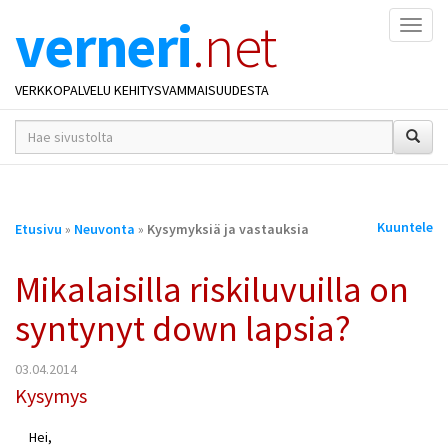
verneri
.net
Naviga
VERKKOPALVELU KEHITYSVAMMAISUUDESTA
hakusana(t)
*
Olet
Kuuntele
Etusivu
»
Neuvonta
»
Kysymyksiä ja vastauksia
täällä
Mikalaisilla riskiluvuilla on
syntynyt down lapsia?
03.04.2014
Kysymys
Hei,