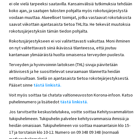
ei ole vielä tarpeeksi saatavilla. Kansainvälisiä tutkimuksia tehdään
koko ajan, ja saatujen tulosten pohjalta myös rokotusjärjestystä
voidaan muuttaa. Alueelliset toimijat, jotka vastaavat rokotuksista
saavat viikottain ajantasaista tietoa THL:lta. He tekevät muutoksia
rokotusjärjestyksiin tämän tiedon pohjalta.
Rokotusjärjestykseen ei voi valitettavasti vaikuttaa. Moni ihminen
on nyt valitettavasti siinä ikävässä tilanteessa, että joutuu
kantamaan ylimääräistä huolta omaisensa terveyden puolesta.
Terveyden ja hyvinvoinnin laitoksen (THL) sivuja päivitetään
aktiivisesti ja he suosittelevat seuraamaan tilannetta heidän
nettisivuiltaan. Siellä on ajantasaista tietoa rokotejärjestyksestä.
Pääset sinne
tästä linkistä.
Voit myös soittaa tai chatata valtioneuvoston Korona-infoon. Katso
puhelinnumero ja lisätiedot
tästä linkistä.
Jos tarvitsette keskustelutukea, voitte soittaa Kehitysvammaliiton
tukipuhelimeen. Tukipuhelin palvelee kehitysvammaisia ihmisiä ja
heidän omaisiaan. Tukipuhelimeen voi soittaa maanantaisin klo 15-
17 ja torstaisin klo 10-12. Numero on 09 348 09 348 (normaali