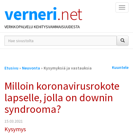
verneri
.net
Naviga
VERKKOPALVELU KEHITYSVAMMAISUUDESTA
hakusana(t)
*
Olet
Kuuntele
Etusivu
»
Neuvonta
»
Kysymyksiä ja vastauksia
täällä
Milloin koronavirusrokote
lapselle, jolla on downin
syndrooma?
15.03.2021
Kysymys