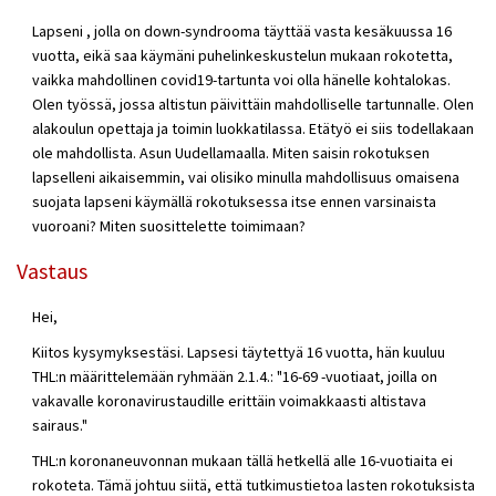
Lapseni , jolla on down-syndrooma täyttää vasta kesäkuussa 16
vuotta, eikä saa käymäni puhelinkeskustelun mukaan rokotetta,
vaikka mahdollinen covid19-tartunta voi olla hänelle kohtalokas.
Olen työssä, jossa altistun päivittäin mahdolliselle tartunnalle. Olen
alakoulun opettaja ja toimin luokkatilassa. Etätyö ei siis todellakaan
ole mahdollista. Asun Uudellamaalla. Miten saisin rokotuksen
lapselleni aikaisemmin, vai olisiko minulla mahdollisuus omaisena
suojata lapseni käymällä rokotuksessa itse ennen varsinaista
vuoroani? Miten suosittelette toimimaan?
Vastaus
Hei,
Kiitos kysymyksestäsi. Lapsesi täytettyä 16 vuotta, hän kuuluu
THL:n määrittelemään ryhmään
2.1.4.:
"16-69 -vuotiaat, joilla on
vakavalle koronavirustaudille
erittäin voimakkaasti
altistava
sairaus."
THL:n koronaneuvonnan mukaan tällä hetkellä alle 16-vuotiaita ei
rokoteta. Tämä johtuu siitä, että tutkimustietoa lasten rokotuksista