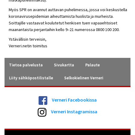
matkapuhelinmaksu).
Myös SPR on avannut auttavan puhelimessa, jossa voi keskustella
koronavirusepidemian aiheuttamista huolista ja murheista.
Soittajille vastaavat koulutetut henkisen tuen vapaaehtoiset
maanantaista perjantaihin kello 9–21 numerossa 0800 100 200.
Ystävällisin terveisin,
Verneri.netin toimitus
Tietoa palvelusta
Sivukartta
Palaute
Liity sähköpostilistalle
Selkokielinen Verneri
Verneri Facebookissa
Verneri Instagramissa