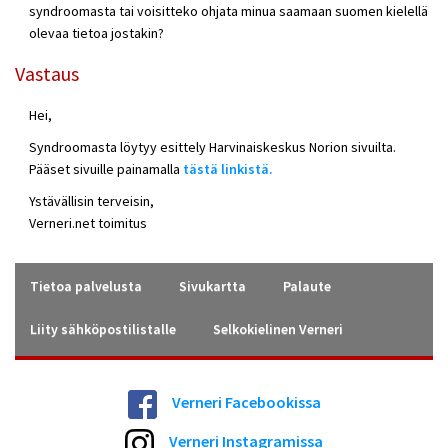
syndroomasta tai voisitteko ohjata minua saamaan suomen kielellä
olevaa tietoa jostakin?
Vastaus
Hei,
Syndroomasta löytyy esittely Harvinaiskeskus Norion sivuilta.
Pääset sivuille painamalla
tästä linkistä.
Ystävällisin terveisin,
Verneri.net toimitus
Tietoa palvelusta
Sivukartta
Palaute
Liity sähköpostilistalle
Selkokielinen Verneri
Verneri Facebookissa
Verneri Instagramissa