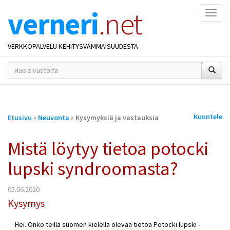
verneri
.net
Naviga
VERKKOPALVELU KEHITYSVAMMAISUUDESTA
hakusana(t)
*
Olet
Kuuntele
Etusivu
»
Neuvonta
»
Kysymyksiä ja vastauksia
täällä
Mistä löytyy tietoa potocki
lupski syndroomasta?
05.06.2020
Kysymys
Hei. Onko teillä suomen kielellä olevaa tietoa Potocki lupski -