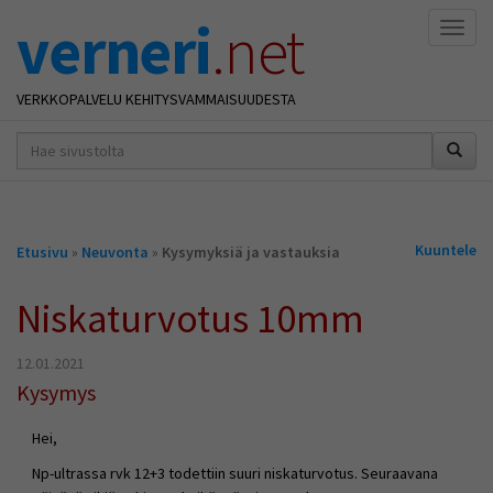
verneri
.net
Naviga
VERKKOPALVELU KEHITYSVAMMAISUUDESTA
hakusana(t)
*
Olet
Kuuntele
Etusivu
»
Neuvonta
»
Kysymyksiä ja vastauksia
täällä
Niskaturvotus 10mm
12.01.2021
Kysymys
Hei,
Np-ultrassa rvk 12+3 todettiin suuri niskaturvotus. Seuraavana