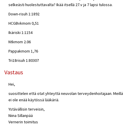
selkeästi huolestuttavalta? Ikää itsellä 27.v ja 7 lapsi tulossa.
Down-risuh 1:1892
HCGBvkmom 0,51
Ikäriski 1:1154
Ntkmom 2.06
Pappakmom 1,76
Tri18risuh 1:80307
Vastaus
Hei,
suosittelen että otat yhteyttä neuvolan terveydenhoitajaan. Meillä
ei ole enää käytössä lääkäriä.
Ystävällisin terveisin,
Niina Sillanpää
Vernerin toimitus