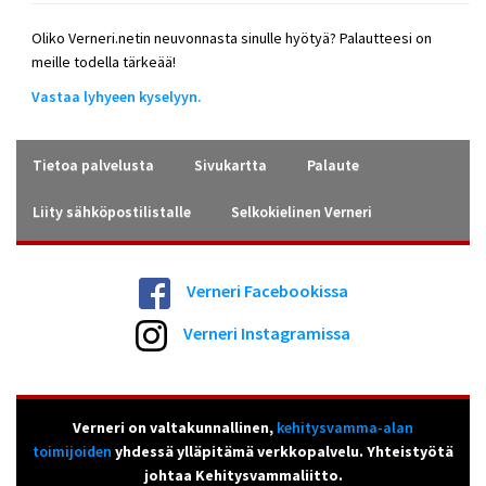
Oliko Verneri.netin neuvonnasta sinulle hyötyä? Palautteesi on
meille todella tärkeää!
Vastaa lyhyeen kyselyyn.
Tietoa palvelusta
Sivukartta
Palaute
Liity sähköpostilistalle
Selkokielinen Verneri
Verneri Facebookissa
Verneri Instagramissa
Verneri on valtakunnallinen,
kehitysvamma-alan
toimijoiden
yhdessä ylläpitämä verkkopalvelu. Yhteistyötä
johtaa Kehitysvammaliitto.