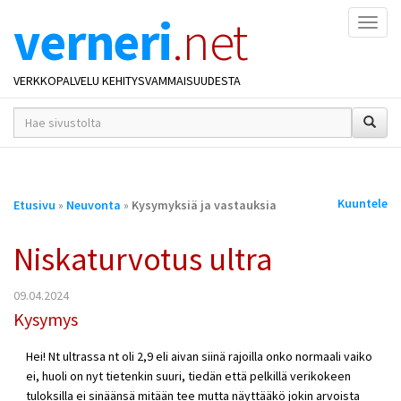
verneri
.net
Naviga
VERKKOPALVELU KEHITYSVAMMAISUUDESTA
hakusana(t)
*
Olet
Kuuntele
Etusivu
»
Neuvonta
»
Kysymyksiä ja vastauksia
täällä
Niskaturvotus ultra
09.04.2024
Kysymys
Hei! Nt ultrassa nt oli 2,9 eli aivan siinä rajoilla onko normaali vaiko
ei, huoli on nyt tietenkin suuri, tiedän että pelkillä verikokeen
tuloksilla ei sinäänsä mitään tee mutta näyttääkö jokin arvoista