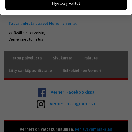
Hyväksy valitut
kävijämääristä ja siitä, mitä sivuja käytetään ja miten
Harvinaiskeskus noriolla on käytössä asiakaspalvelu-chat, joten
sivuilla liikutaan. Emme kuitenkaan kerää
saatte heidän asiantuntijansa kiinni helposti.
henkilötietoja kuten nimiä, eikä tietoja voi yhdistää
yksittäiseen käyttäjään.
Tästä linkistä pääset Norion sivuille.
Voit valita, hyväksytkö näiden evästeiden käytön.
Ystävällisin terveisin,
Verneri.net toimitus
Tietoa palvelusta
Sivukartta
Palaute
Liity sähköpostilistalle
Selkokielinen Verneri
Verneri Facebookissa
Verneri Instagramissa
Verneri on valtakunnallinen,
kehitysvamma-alan