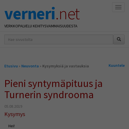
verneri
.net
Naviga
VERKKOPALVELU KEHITYSVAMMAISUUDESTA
hakusana(t)
*
Olet
Kuuntele
Etusivu
»
Neuvonta
»
Kysymyksiä ja vastauksia
täällä
Pieni syntymäpituus ja
Turnerin syndrooma
05.08.2019
Kysymys
Hei!