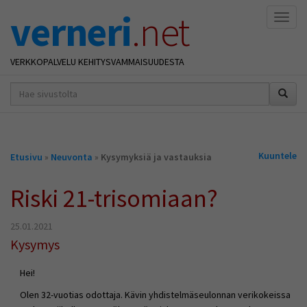
verneri
.net
Naviga
VERKKOPALVELU KEHITYSVAMMAISUUDESTA
hakusana(t)
*
Olet
Kuuntele
Etusivu
»
Neuvonta
»
Kysymyksiä ja vastauksia
täällä
Riski 21-trisomiaan?
25.01.2021
Kysymys
Hei!
Olen 32-vuotias odottaja. Kävin yhdistelmäseulonnan verikokeissa