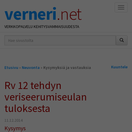
verneri
.net
Naviga
VERKKOPALVELU KEHITYSVAMMAISUUDESTA
hakusana(t)
*
Olet
Kuuntele
Etusivu
»
Neuvonta
»
Kysymyksiä ja vastauksia
täällä
Rv 12 tehdyn
veriseerumiseulan
tuloksesta
11.12.2014
Kysymys