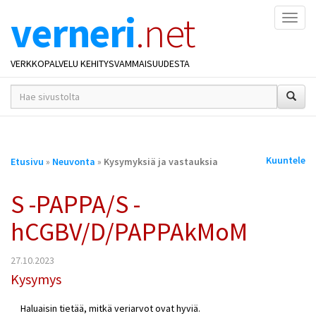
verneri
.net
Naviga
VERKKOPALVELU KEHITYSVAMMAISUUDESTA
hakusana(t)
*
Olet
Kuuntele
Etusivu
»
Neuvonta
»
Kysymyksiä ja vastauksia
täällä
S -PAPPA/S -
hCGBV/D/PAPPAkMoM
27.10.2023
Kysymys
Haluaisin tietää, mitkä veriarvot ovat hyviä.