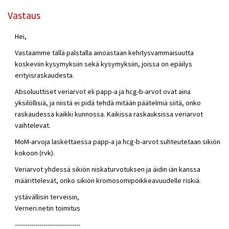
Vastaus
Hei,
Vastaamme tällä palstalla ainoastaan kehitysvammaisuutta
koskeviin kysymyksiin sekä kysymyksiin, joissa on epäilys
erityisraskaudesta.
Absoluuttiset veriarvot eli papp-a ja hcg-b-arvot ovat aina
yksilöllisiä, ja niistä ei pidä tehdä mitään päätelmiä siitä, onko
raskaudessa kaikki kunnossa. Kaikissa raskauksissa veriarvot
vaihtelevat.
MoM-arvoja laskettaessa papp-a ja hcg-b-arvot suhteutetaan sikiön
kokoon (rvk).
Veriarvot yhdessä sikiön niskaturvotuksen ja äidin iän kanssa
määrittelevät, onko sikiön kromosomipoikkeavuudelle riskiä.
ystävällisin terveisin,
Verneri.netin toimitus
--------------------------------