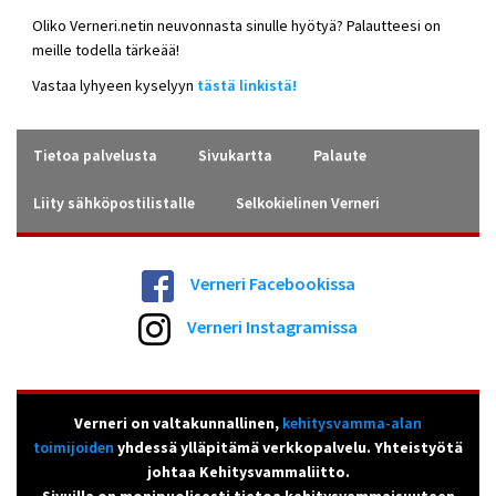
Oliko Verneri.netin neuvonnasta sinulle hyötyä? Palautteesi on
meille todella tärkeää!
Vastaa lyhyeen kyselyyn
tästä linkistä!
Tietoa palvelusta
Sivukartta
Palaute
Liity sähköpostilistalle
Selkokielinen Verneri
Verneri Facebookissa
Verneri Instagramissa
Verneri on valtakunnallinen,
kehitysvamma-alan
toimijoiden
yhdessä ylläpitämä verkkopalvelu. Yhteistyötä
johtaa Kehitysvammaliitto.