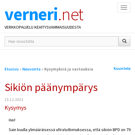
verneri
.net
Naviga
VERKKOPALVELU KEHITYSVAMMAISUUDESTA
hakusana(t)
*
Olet
Kuuntele
Etusivu
»
Neuvonta
»
Kysymyksiä ja vastauksia
täällä
Sikiön päänympärys
15.12.2023
Kysymys
Hei!
Sain kuulla ylimääräisessä ultratutkimuksessa, että sikiön BPD on 79