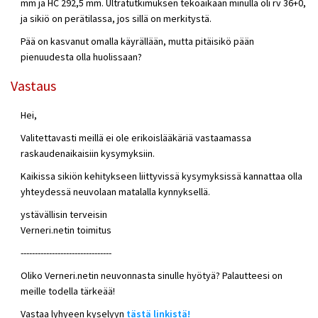
mm ja HC 292,5 mm. Ultratutkimuksen tekoaikaan minulla oli rv 36+0,
ja sikiö on perätilassa, jos sillä on merkitystä.
Pää on kasvanut omalla käyrällään, mutta pitäisikö pään
pienuudesta olla huolissaan?
Vastaus
Hei,
Valitettavasti meillä ei ole erikoislääkäriä vastaamassa
raskaudenaikaisiin kysymyksiin.
Kaikissa sikiön kehitykseen liittyvissä kysymyksissä kannattaa olla
yhteydessä neuvolaan matalalla kynnyksellä.
ystävällisin terveisin
Verneri.netin toimitus
--------------------------------
Oliko Verneri.netin neuvonnasta sinulle hyötyä? Palautteesi on
meille todella tärkeää!
Vastaa lyhyeen kyselyyn
tästä linkistä!