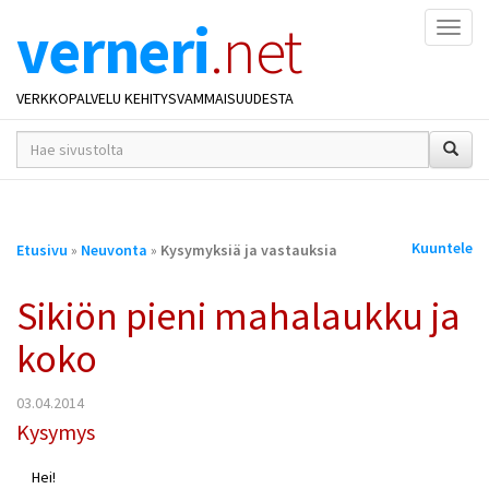
verneri
.net
Naviga
VERKKOPALVELU KEHITYSVAMMAISUUDESTA
hakusana(t)
*
Olet
Kuuntele
Etusivu
»
Neuvonta
»
Kysymyksiä ja vastauksia
täällä
Sikiön pieni mahalaukku ja
koko
03.04.2014
Kysymys
Hei!