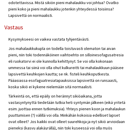
odotettavissa. Mistä sikiön pieni mahalaukku voi johtua? Ovatko
pieni koko ja pieni mahalaukku jotenkin yhteydessä toisiinsa?
Lapsivettä on normaalisti.
Vastaus
Kysymykseesi on vaikea vastata tyhjentävästi.
Jos mahalaukkukupla on todella toistuvasti olematon tai aivan
pieni, niin toki todennäköinen vaihtoehto on silloinesofagusatresia
eli ruokatorvi ei ole kunnolla kehittynyt. Se voi olla kokonaan
ummessa tai siinä voi olla ohut kulkureitti tai mahalaukkuun pääsee
lapsivettä keuhkojen kautta; se nk. fisteli keuhkoputkesta.
Pääasiassa esofaguatresiatapauksissa lapsivettä on runsaasti,
koska sikiö ei kykene nielemään sitä normaalisti.
Tärkeintä on, että epäily on herännyt sikiöaikana, jotta
vastasyntynyttä tiedetään tutkia heti syntymän jälkeen (eikä yritetä
esim. juottaa ennen tutkimuksia). Yhteys pienen koon ja mahalaukun
puuttumisen (?) välillä voi olla. Minkähän kokoisia edelliset lapset
ovat olleet? Jos kaikki ovat olleet suurehkoja ja nyt sikiö arvioidaan
pieneksi (kasvu alakäyrällä), niin toki kyseessä voi olla myös