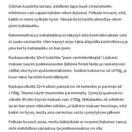
Odotan kuudetta lastani, edellinen lapsi kuoli streptokokki-
infektioon vain vajaan kahden viikon ikäisenä. Pelkään kovasti, että
kaikki ei mene nytkään hyvin. Ylimääräistä huolta aiheuttaa sikiön
pieni mahalaukku.
Rakenneultrassa mahalaukkua ei näkynyt eikä kontrollissakaan siitä
ei saatu varmuutta. Olen käynyt asian takia äitipolilla kontrolleissa ja
joka kerta mahalaukku on liian pieni.
Raskausviikolla 30+4 todettiin "pieni ventrikkelikupla". Lääkärin
mukaan suuren poikkeavuuden (lähinnä fisteli henki-ja ruokatorven
välillä) olisi hyvin epätodennäköinen. Tuolloin kokoarvio oli 1070g, ja
koon takia tarvittiin kontrollikäynti.
Raskausviikolla 32+4 sikiön painoarvio oli kuitenkin jo parempi eli
1700g. Tilanne näytti muutoinkin paremmalta. Synnytyspainoarvio
viikolle 40 olisi käyrän mukaan vain 2700g. Mahalaukku oli edelleen
aivan liian pieni viikkoihin nähden, ja lääkärin mukaan toivotaan, että
kaikki on hyvin, mutta asia varmistuu vasta synnytyksen jälkeen.
Pelkään kovasti asiaa, mutta lääkärikään ei osannut/halunnut sanoa,
mitä mahdollisia sairauksia tai poikkeavuuksia voi olla