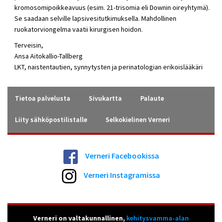
kromosomipoikkeavuus (esim. 21-trisomia eli Downin oireyhtymä).
Se saadaan selville lapsivesitutkimuksella. Mahdollinen
ruokatorviongelma vaatii kirurgisen hoidon.
Terveisin,
Ansa Aitokallio-Tallberg
LKT, naistentautien, synnytysten ja perinatologian erikoislääkäri
Tietoa palvelusta
Sivukartta
Palaute
Liity sähköpostilistalle
Selkokielinen Verneri
Verneri Facebookissa
Verneri Instagramissa
Verneri on valtakunnallinen,
kehitysvamma-alan