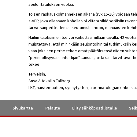
seulontatuloksen vuoksi.
Toisen raskauskolmanneksen aikana (rvk 15-16) voidaan teh
s-AFP, joka ollessaan koholla voi viitata sikiöperäisiin rak
tai vatsanpeitteiden sulkeutumishäiriöön, munuaisten kehit
Näihin tuloksiin ei itse voi vaikuttaa millään tavalla. 42 vuot
muistettava, että mihinkään seulontoihin tai tutkimuksiin ke
vaan jokainen perhe tekee omat päätöksensä niiden suhteen
"perinnöllisyysasiantuntijan" kanssa, jotta saa tarvittavat 
tekee.
Terveisin,
Ansa Aitokallio-Tallberg
LKT, naistentautien, synnytysten ja perinatologian erikoislä
a
Sivukartta
Palaute
Liity sähköpostilistalle
Selk