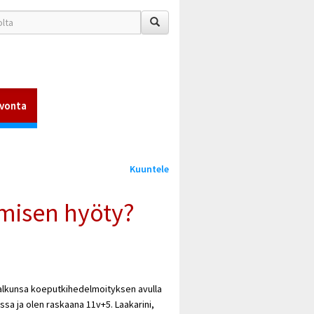
vonta
Kuuntele
umisen hyöty?
 alkunsa koeputkihedelmoityksen avulla
ssa ja olen raskaana 11v+5. Laakarini,