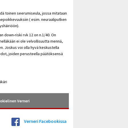
dä toinen seerumiseula, jossa mitataan
ennepoikkevuuksiin ( esim. neuraaliputken
yshäiriöön).
iaan down-riski rvk 12 on n.1/40. On
nelläkään ei ole velvollisuutta mennä,
. Joskus voi olla hyvä keskustella
tiedot, joiden perusteella päätöksensä
äkäri
okielinen Verneri
Verneri Facebookissa