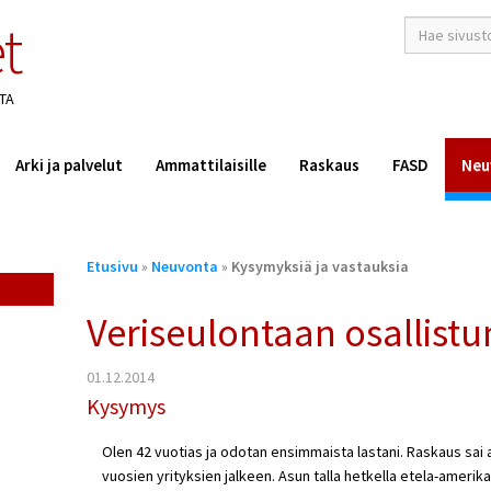
t
hakusana(t)
*
TA
Arki ja palvelut
Ammattilaisille
Raskaus
FASD
Neu
Olet
Etusivu
»
Neuvonta
»
Kysymyksiä ja vastauksia
täällä
Veriseulontaan osallist
01.12.2014
Kysymys
Olen 42 vuotias ja odotan ensimmaista lastani. Raskaus sai
vuosien yrityksien jalkeen. Asun talla hetkella etela-amerika