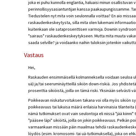
joka ei puhu kunnolla englantia, haluaisi minun osallistuvan 
perinnollisyysasiantuntijan kanssa paakaupungissamme. Tam
Tiedustelen nyt mita voin seulonnalla voittaa? En aio miss
raskaudenkeskeytysta, silla mita olen lukemani informaation
kuitenkaan ole sataprosenttisen varmoja. Downin syndrooma
"sairaus" raskaudenkeskeytykseen. Mutta mita muuta vakava
saada selville? ja voidaanko naihin tuloksiin jotenkin vaikut
Vastaus
Hei,
Raskauden ensimmäisellä kolmanneksella voidaan seuloa ult
uä) ja/tai seeruminäytteillä sikiön down-riskiä. Jos yhdiste
prosenttia sikiöistä, joilla on tämä riski. Yksinään selvästi
Poikkeavan niskaturvotuksen takana voi olla myös sikiön sy
poikkeavuus tai lukuisa määrä erilaisia harvinaisia tilanteit
nämä tutkimukset ovat vain seulontoja eli niissä "jää kiinni" t
"pääsee läpi" sikiöitä, joilla on jokin poikkeavuus. Pelkän 
varmaankaan missään päin maailmaa tehdä raskaudenkeskeyty
löydös (esim. kromosomi- tai uä-tutkimuksella), joka on eh