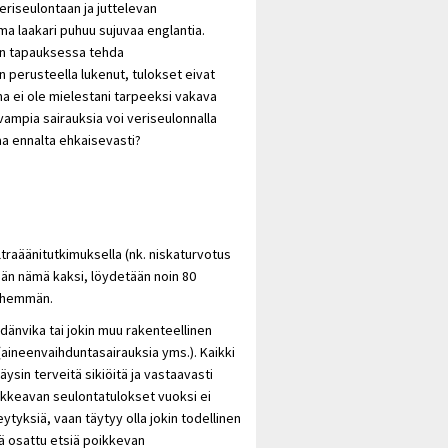
veriseulontaan ja juttelevan
a laakari puhuu sujuvaa englantia.
aan tapauksessa tehda
 perusteella lukenut, tulokset eivat
 ei ole mielestani tarpeeksi vakava
mpia sairauksia voi veriseulonnalla
taa ennalta ehkaisevasti?
raäänitutkimuksella (nk. niskaturvotus
tään nämä kaksi, löydetään noin 80
 vähemmän.
dänvika tai jokin muu rakenteellinen
a (aineenvaihduntasairauksia yms.). Kaikki
äysin terveitä sikiöitä ja vastaavasti
poikkeavan seulontatulokset vuoksi ei
ksiä, vaan täytyy olla jokin todellinen
kä osattu etsiä poikkevan