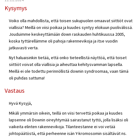
Kysymys
Voiko olla mahdollista, että toisen sukupuolen omaavat siittiöt ovat
viallisia? Meillä on viisi poikaa ja kuudes syntyy elokuun puolivälissä.
Jouduimme keskeyttämään down raskauden huhtikuussa 2005,
koska tyttärellämme oli pahoja rakennevikoja ja itse vuodin
jatkuvasti verta.
Nyt haluaisinkin tietää, että onko tieteellistä näyttöä, että toiset
siittiöt voivat olla viallisia ja aiheuttaa kehitysvamman lapsella.
Meillä ei ole todettu perinnöllistä downin syndroomaa, vaan tämä
oli puhdas sattuma!
Vastaus
Hyvä Kysyjä,
Mikäli ymmärsin oikein, teillä on viisi tervettä poikaa ja kuudes
lapsenne oli Downin oireyhtymää sairastanut tyttö, jolla lisäksi oli
vaikeita elinten rakennevikoja. Tilanteestanne ei voi vetää
johtopäätöstä, että perheenne isän Y-kromosomin sisältävät ns.