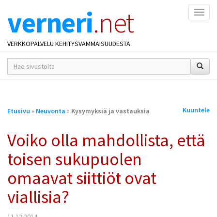
verneri
.net
Naviga
VERKKOPALVELU KEHITYSVAMMAISUUDESTA
hakusana(t)
*
Olet
Kuuntele
Etusivu
»
Neuvonta
»
Kysymyksiä ja vastauksia
täällä
Voiko olla mahdollista, että
toisen sukupuolen
omaavat siittiöt ovat
viallisia?
11.12.2014