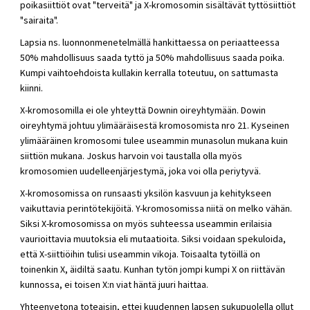
poikasiittiöt ovat "terveitä" ja X-kromosomin sisältävät tyttösiittiöt
"sairaita".
Lapsia ns. luonnonmenetelmällä hankittaessa on periaatteessa
50% mahdollisuus saada tyttö ja 50% mahdollisuus saada poika.
Kumpi vaihtoehdoista kullakin kerralla toteutuu, on sattumasta
kiinni.
X-kromosomilla ei ole yhteyttä Downin oireyhtymään. Dowin
oireyhtymä johtuu ylimääräisestä kromosomista nro 21. Kyseinen
ylimääräinen kromosomi tulee useammin munasolun mukana kuin
siittiön mukana. Joskus harvoin voi taustalla olla myös
kromosomien uudelleenjärjestymä, joka voi olla periytyvä.
X-kromosomissa on runsaasti yksilön kasvuun ja kehitykseen
vaikuttavia perintötekijöitä. Y-kromosomissa niitä on melko vähän.
Siksi X-kromosomissa on myös suhteessa useammin erilaisia
vaurioittavia muutoksia eli mutaatioita. Siksi voidaan spekuloida,
että X-siittiöihin tulisi useammin vikoja. Toisaalta tytöillä on
toinenkin X, äidiltä saatu. Kunhan tytön jompi kumpi X on riittävän
kunnossa, ei toisen X:n viat häntä juuri haittaa.
Yhteenvetona toteaisin, ettei kuudennen lapsen sukupuolella ollut