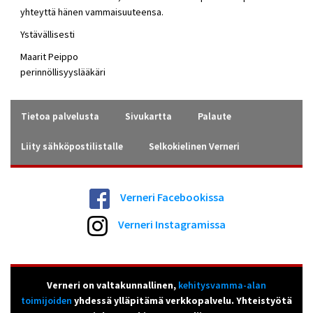
yhteyttä hänen vammaisuuteensa.
Ystävällisesti
Maarit Peippo
perinnöllisyyslääkäri
Tietoa palvelusta
Sivukartta
Palaute
Liity sähköpostilistalle
Selkokielinen Verneri
Verneri Facebookissa
Verneri Instagramissa
Verneri on valtakunnallinen,
kehitysvamma-alan
toimijoiden
yhdessä ylläpitämä verkkopalvelu. Yhteistyötä