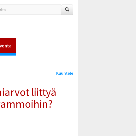
vonta
Kuuntele
arvot liittyä
 vammoihin?