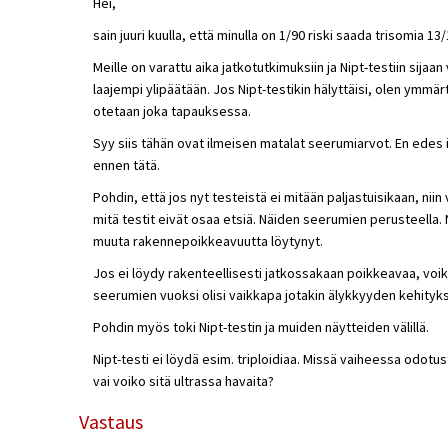
Hei,
sain juuri kuulla, että minulla on 1/90 riski saada trisomia 13
Meille on varattu aika jatkotutkimuksiin ja Nipt-testiin sijaa
laajempi ylipäätään. Jos Nipt-testikin hälyttäisi, olen ymmär
otetaan joka tapauksessa.
Syy siis tähän ovat ilmeisen matalat seerumiarvot. En edes it
ennen tätä.
Pohdin, että jos nyt testeistä ei mitään paljastuisikaan, nii
mitä testit eivät osaa etsiä. Näiden seerumien perusteella. 
muuta rakennepoikkeavuutta löytynyt.
Jos ei löydy rakenteellisesti jatkossakaan poikkeavaa, voiko
seerumien vuoksi olisi vaikkapa jotakin älykkyyden kehityk
Pohdin myös toki Nipt-testin ja muiden näytteiden välillä.
Nipt-testi ei löydä esim. triploidiaa. Missä vaiheessa odot
vai voiko sitä ultrassa havaita?
Vastaus