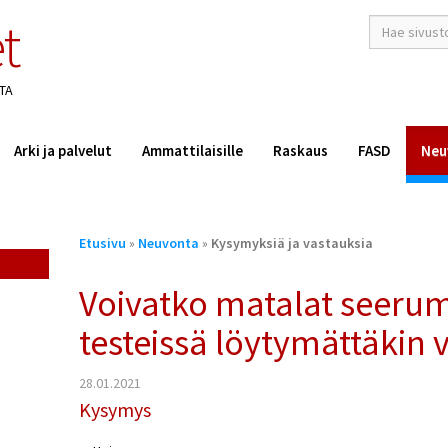
t
hakusana(t)
*
TA
Arki ja palvelut
Ammattilaisille
Raskaus
FASD
Neu
Olet
Etusivu
»
Neuvonta
»
Kysymyksiä ja vastauksia
täällä
Voivatko matalat seerumi
testeissä löytymättäkin
28.01.2021
Kysymys