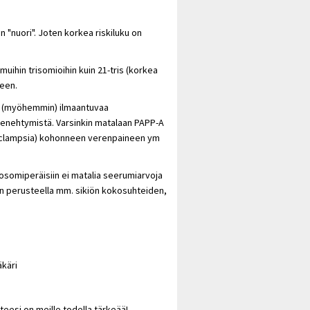
n "nuori". Joten korkea riskiluku on
ihin trisomioihin kuin 21-tris (korkea
teen.
tää (myöhemmin) ilmaantuvaa
 menehtymistä. Varsinkin matalaan PAPP-A
-eclampsia) kohonneen verenpaineen ym
mosomiperäisiin ei matalia seerumiarvoja
ten perusteella mm. sikiön kokosuhteiden,
äkäri
teesi on meille todella tärkeää!