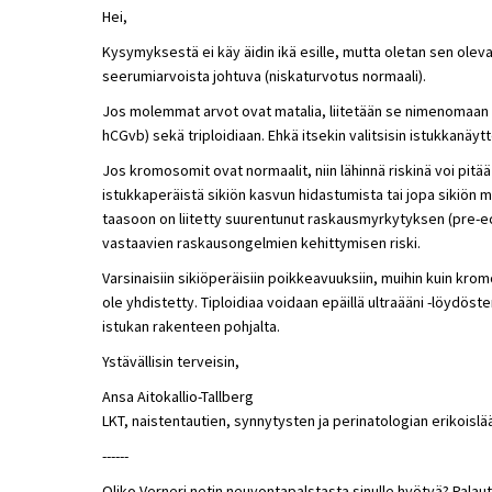
Hei,
Kysymyksestä ei käy äidin ikä esille, mutta oletan sen oleva
seerumiarvoista johtuva (niskaturvotus normaali).
Jos molemmat arvot ovat matalia, liitetään se nimenomaan mu
hCGvb) sekä triploidiaan. Ehkä itsekin valitsisin istukkanäyt
Jos kromosomit ovat normaalit, niin lähinnä riskinä voi pi
istukkaperäistä sikiön kasvun hidastumista tai jopa sikiön
taasoon on liitetty suurentunut raskausmyrkytyksen (pre
vastaavien raskausongelmien kehittymisen riski.
Varsinaisiin sikiöperäisiin poikkeavuuksiin, muihin kuin kro
ole yhdistetty. Tiploidiaa voidaan epäillä ultraääni -löydös
istukan rakenteen pohjalta.
Ystävällisin terveisin,
Ansa Aitokallio-Tallberg
LKT, naistentautien, synnytysten ja perinatologian erikoislä
------
Oliko Verneri.netin neuvontapalstasta sinulle hyötyä? Palaut