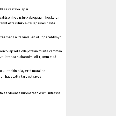
/18 sairastava lapsi.
n valitsen heti istukkabiopsian, koska on
tänyt että istukka- tai lapsivesinäyte
se tiedä niitä vielä, en ollut perehtynyt
n voiko lapsella olla jotakin muuta vammaa
Nt-ultrassa niskapoimi oli 1,1mm eikä
 kuitenkin olla, että matalien
sen haastetta tai vastaavaa.
usta se yleensä huomataan esim. ultrassa