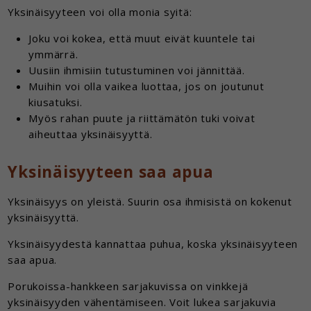
Yksinäisyyteen voi olla monia syitä:
Joku voi kokea, että muut eivät kuuntele tai
ymmärrä.
Uusiin ihmisiin tutustuminen voi jännittää.
Muihin voi olla vaikea luottaa, jos on joutunut
kiusatuksi.
Myös rahan puute ja riittämätön tuki voivat
aiheuttaa yksinäisyyttä.
Yksinäisyyteen saa apua
Yksinäisyys on yleistä. Suurin osa ihmisistä on kokenut
yksinäisyyttä.
Yksinäisyydestä kannattaa puhua, koska yksinäisyyteen
saa apua.
Porukoissa-hankkeen sarjakuvissa on vinkkejä
yksinäisyyden vähentämiseen. Voit lukea sarjakuvia