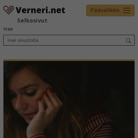
Päävalikko
Selkosivut
Hae