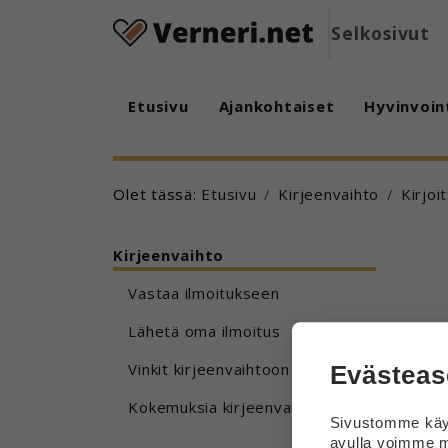
Selkosivut
Etusivu
Ajankohtaiset
Hyvinvoin
Olet tässä:
Etusivu
Kirjeenvaihto
Kirjoi
Kirjeenvaihto
Vastaa ilmoitukseen
Lähetä oma ilmoitus
Vinkit kirjeenvaihtoon
Evästeas
Kokemuksia kirjeenvaihdosta
Sivustomme käyt
avulla voimme m