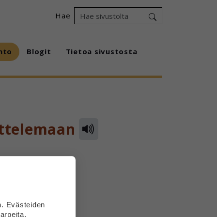
Hae
hto
Blogit
Tietoa sivustosta
ittelemaan
n. Evästeiden
arpeita.