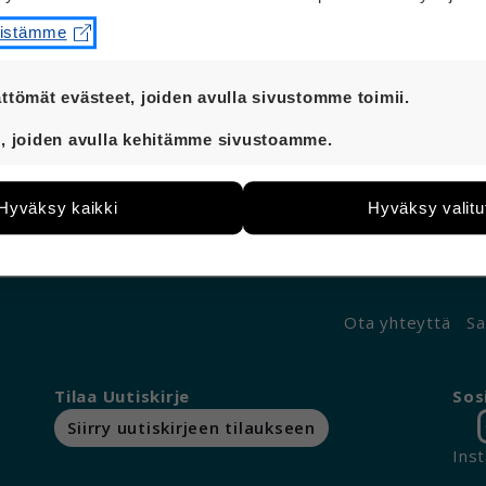
Etsin kirjeenvaihtokaveria tai kaveria sähköpostien 
eistämme
Uudeltamaalta.
En käytä paljon alkoholia.
ttömät evästeet, joiden avulla sivustomme toimii.
t ovat aina käytössä, jotta sivustoamme voi käyttää sujuv
Asun yksin tuetussa asuntolassa. Käyn töissä 4 kertaa
, joiden avulla kehitämme sivustoamme.
eiden avulla keräämme tietoa, miten sivustoamme käytet
Vastaa sähköpostilla Kimmolle:
verneri(at)kvl.fi
e kehittää sivustoamme vastaamaan paremmin käyttäjien 
Hyväksy kaikki
Hyväksy valitu
än esimerkiksi kävijämääristä ja siitä, mitä sivuja käytetä
utaan. Emme kuitenkaan kerää henkilötietoja kuten nimiä, e
yksittäiseen käyttäjään.
 hyväksytkö näiden evästeiden käytön.
Ota yhteyttä
Sa
Tilaa Uutiskirje
Sos
Siirry uutiskirjeen tilaukseen
Ins