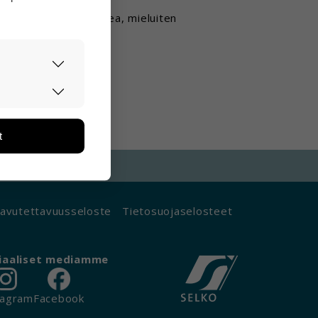
vaihtoon ympäri Suomea, mieluiten
asti ja
 viikossa.
ään. Tiedon
tarpeita.
t
än ja miten
ikä tietoja
avutettavuusseloste
Tietosuojaselosteet
iaaliset mediamme
tagram
Facebook