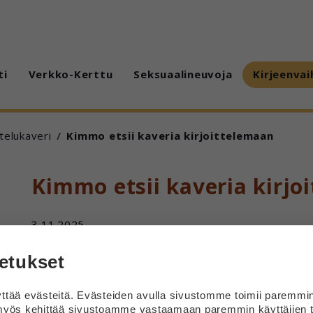
ti
Verkko-Kerttu
Seksuaalineuvoja
Kirjeenvai
ttelukaveri
Kimmo etsii kaveria kirjoittelemaan
Kimmo etsii kaveria kirjo
3.11.2025
Moi
etukset
Olen 38-vuotias mies Uudeltamaalta, Lohjalta.
tää evästeitä. Evästeiden avulla sivustomme toimii paremmi
Harrastan free golfin heittoa, uintia ja pyöräilyä.
yös kehittää sivustoamme vastaamaan paremmin käyttäjien t