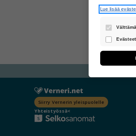
Lue lisää eväst
Välttämä
Nämä evästee
Evästeet
turvallisesti.
Näiden eväst
avulla voimm
Tietoa kerätä
sivuilla liik
voi yhdistää 
Voit valita,
Siirry Vernerin yleispuolelle
Yhteistyössä<