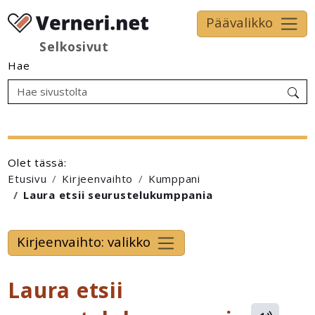
Päävalikko
Selkosivut
Hae
Olet tässä:
Etusivu
Kirjeenvaihto
Kumppani
Laura etsii seurustelukumppania
Kirjeenvaihto: valikko
Laura etsii