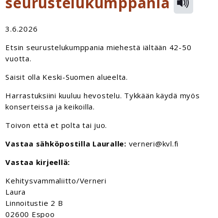
seurustelukumppania
3.6.2026
Etsin seurustelukumppania miehestä iältään 42-50
vuotta.
Saisit olla Keski-Suomen alueelta.
Harrastuksiini kuuluu hevostelu. Tykkään käydä myös
konserteissa ja keikoilla.
Toivon että et polta tai juo.
Vastaa sähköpostilla Lauralle:
verneri@kvl.fi
Vastaa kirjeellä:
Kehitysvammaliitto/Verneri
Laura
Linnoitustie 2 B
02600 Espoo