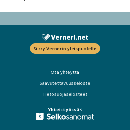
Siirry Vernerin yleispuolelle
Ota yhteyttä
Saavutettavuusseloste
Tietosuojaselosteet
Yhteistyössä<