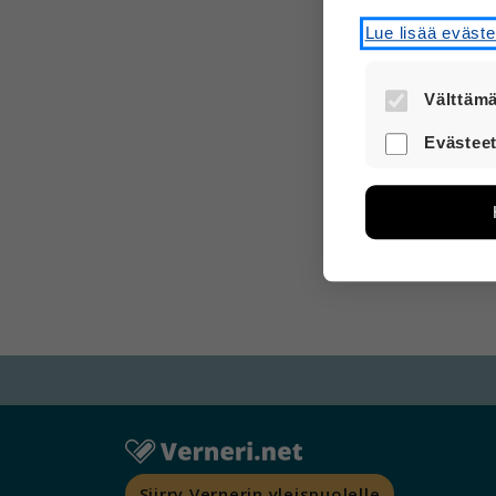
Lue lisää eväst
Välttämä
Nämä evästee
Evästeet
turvallisesti.
Näiden eväst
avulla voimm
Tietoa kerätä
sivuilla liik
voi yhdistää 
Voit valita,
Siirry Vernerin yleispuolelle