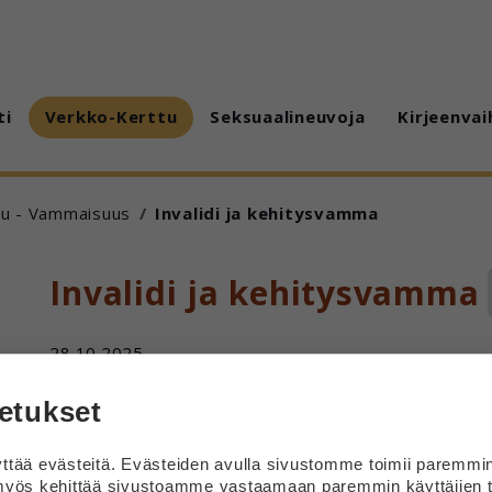
ti
Verkko-Kerttu
Seksuaalineuvoja
Kirjeenvai
tu - Vammaisuus
Invalidi ja kehitysvamma
Invalidi ja kehitysvamma
28.10.2025
Olen lievästi kehitysvammainen. Olenko siis invalidi?
etukset
Vastaus
tää evästeitä. Evästeiden avulla sivustomme toimii paremmi
yös kehittää sivustoamme vastaamaan paremmin käyttäjien t