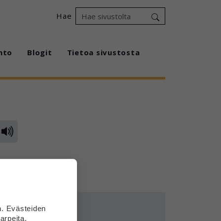
Hae
hto
Blogit
Tietoa sivustosta
n. Evästeiden
arpeita.