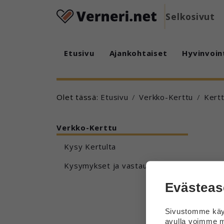
Selkosivut
Etusivu
Ajankohtaiset
Hyvinvoin
Olet tässä:
Etusivu
Verkko-Kerttu
Kert
Verkko-Kerttu
Kysy Kertulta
Kysymykset ja vastaukset
Evästeas
Sivustomme käyt
avulla voimme m