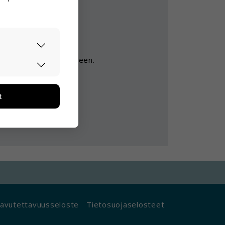
ika harvoin.
 ruumiillinen vamma.
 asioiden ymmärtämiseen.
asti ja
ään. Tiedon
tarpeita.
t
än ja miten
ikä tietoja
avutettavuusseloste
Tietosuojaselosteet