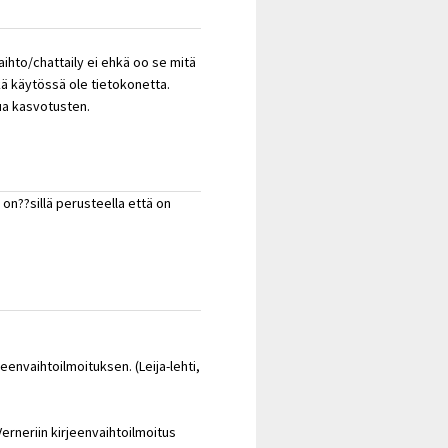
vaihto/chattaily ei ehkä oo se mitä
kä käytössä ole tietokonetta.
ua kasvotusten.
 on??sillä perusteella että on
jeenvaihtoilmoituksen. (Leija-lehti,
erneriin kirjeenvaihtoilmoitus