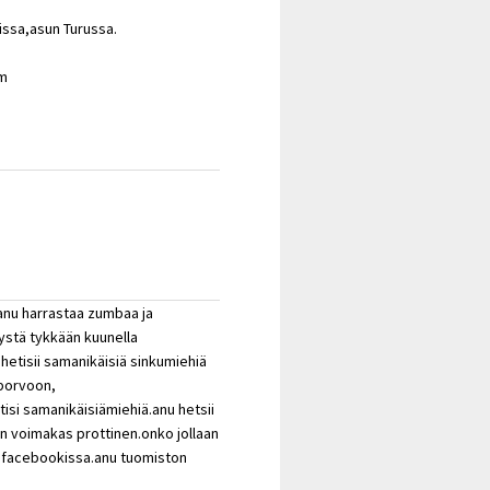
issa,asun Turussa.
om
anu harrastaa zumbaa ja
ilystä tykkään kuunella
 hetisii samanikäisiä sinkumiehiä
 porvoon,
tisi samanikäisiämiehiä.anu hetsii
n voimakas prottinen.onko jollaan
n facebookissa.anu tuomiston