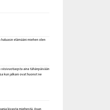
 ja haluasin elämääni miehen olen
 viisivuotiaqsta aina tähänpäivään
sa kun jalkani ovat huonot ne
pania kivasta miehestä. Asun