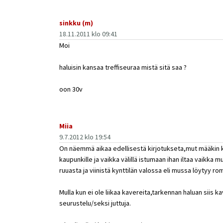
sinkku (m)
18.11.2011 klo 09:41
Moi
haluisin kansaa treffiseuraa mistä sitä saa ?
oon 30v
Miia
9.7.2012 klo 19:54
On näemmä aikaa edellisestä kirjotukseta,mut määkin k
kaupunkille ja vaikka välillä istumaan ihan iltaa vaikka
ruuasta ja viinistä kynttilän valossa eli mussa löytyy ro
Mulla kun ei ole liikaa kavereita,tarkennan haluan siis k
seurustelu/seksi juttuja.