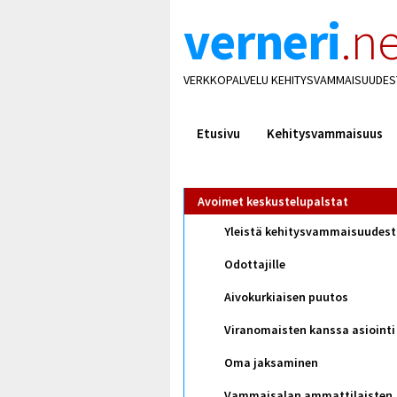
verneri
.ne
VERKKOPALVELU KEHITYSVAMMAISUUDES
Etusivu
Kehitysvammaisuus
Avoimet keskustelupalstat
Yleistä kehitysvammaisuudes
Odottajille
Aivokurkiaisen puutos
Viranomaisten kanssa asiointi
Oma jaksaminen
Vammaisalan ammattilaisten