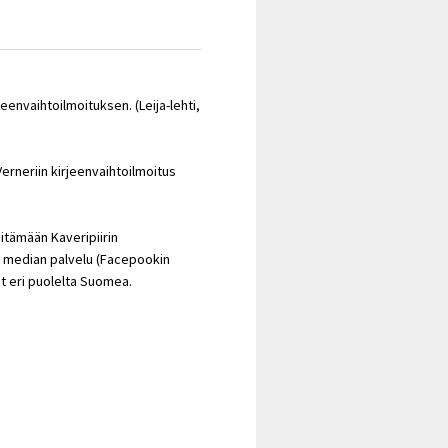
jeenvaihtoilmoituksen. (Leija-lehti,
erneriin kirjeenvaihtoilmoitus
itämään Kaveripiirin
en median palvelu (Facepookin
vat eri puolelta Suomea.