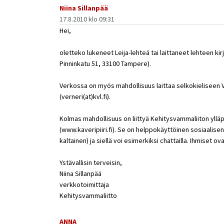
Niina Sillanpää
17.8.2010 klo 09:31
Hei,
oletteko lukeneet Leija-lehteä tai laittaneet lehteen kir
Pinninkatu 51, 33100 Tampere).
Verkossa on myös mahdollisuus laittaa selkokieliseen V
(verneri(at)kvl.fi).
Kolmas mahdollisuus on liittyä Kehitysvammaliiton ylläp
(www.kaveripiiri.fi). Se on helppokäyttöinen sosiaalis
kaltainen) ja siellä voi esimerkiksi chattailla. Ihmiset o
Ystävallisin terveisin,
Niina Sillanpää
verkkotoimittaja
Kehitysvammaliitto
ANNA