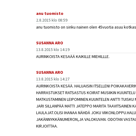
anu tuomisto
2.8.2015 klo 08:59
anu tuomisto on sinku nainen olen 45vuotia asuu kotka
SUSANNA ARO
13.8.2015 klo 14:19
AURINKOISTA KESAÄÄ KAIKILLE MIEHILLLE.
SUSANNA ARO
13.8.2015 klo 14:27
AURINKOISTA KESÄÄ. HALUAISIN ITSELLENI POIKAKAVERIN
HARRASTUKSET RATSASTUS KOIRAT MUSIIKIN KUUNTELU
MATKUSTAMINEN LEIPOMINEN.KUUNTELEN ANTTI TUIS
JARI SILLANPÄÄ MATTI JATEPPO MARITA TAAVITSAINEN 
LAULAJAT.OLISI IHANAA NÄHDÄ JOKU VIIKONLOPPU.HALU
JAKÄNNYKKÄNUMERON,JA VALOKUVAN. ODOTAN VASTAUS
KIRJOITTAA.