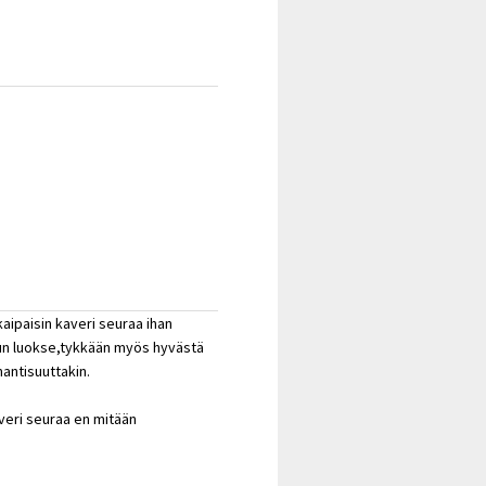
aipaisin kaveri seuraa ihan
 mun luokse,tykkään myös hyvästä
mantisuuttakin.
averi seuraa en mitään