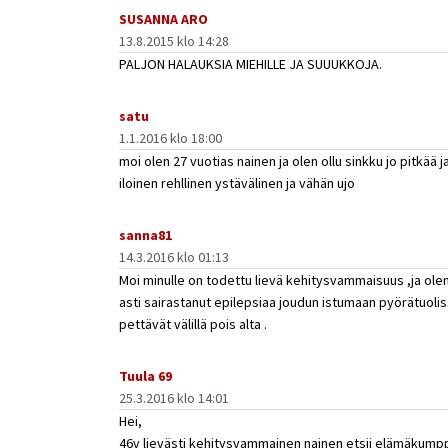
SUSANNA ARO
13.8.2015 klo 14:28
PALJON HALAUKSIA MIEHILLE JA SUUUKKOJA.
satu
1.1.2016 klo 18:00
moi olen 27 vuotias nainen ja olen ollu sinkku jo pitkää
iloinen rehllinen ystävälinen ja vähän ujo
sanna81
14.3.2016 klo 01:13
Moi minulle on todettu lievä kehitysvammaisuus ,ja olen
asti sairastanut epilepsiaa joudun istumaan pyörätuolis
pettävät välillä pois alta .
Tuula 69
25.3.2016 klo 14:01
Hei,
46v lievästi kehitysvammainen nainen etsii elämäkump