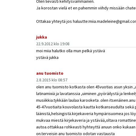
Olen lievästi kehitysvammainen.
Ja korostan vielä et en pahemmin viihdy missään chate
Ottakaa yhteytä jos haluutte:miia.madeleine@gmail.c
jukka
22.9.2012 klo 19:08
moi miia halutko olla mun pelkä ystävä
ystävä jukka
anu tuomisto
2.8.2015 klo 08:57
olen anu tuomisto kotkasta olen 45vuotias asun yksin ,
latinamixiä ja lavatanssia ,uiminen ,pyöräilystä ja lenke
musiikkia.tykkään laulaa karooketa .olen itsenäinen.anu
45-47vuotiaita kouvolasta kautta kotkanseudulta sekä
läänistä,helsingistä.kirjekaveria hympärisuomea jos löy
mukvaa miestä kirjekaveria ja ystävää,oltava romattine
autoa.ottakkaa rohkeasti hyhteyttä anuun onko kukaa
on.terveisin anu tuomisto odotan vastausta