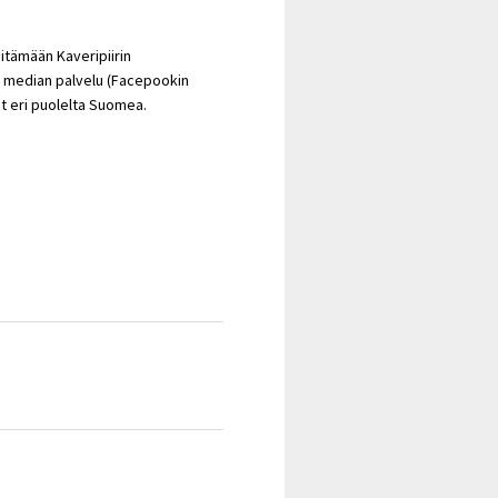
itämään Kaveripiirin
en median palvelu (Facepookin
vat eri puolelta Suomea.