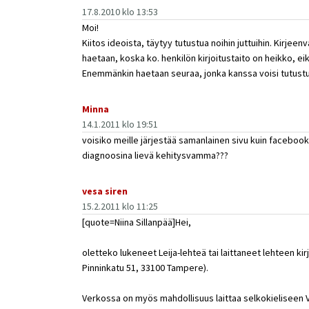
17.8.2010 klo 13:53
Moi!
Kiitos ideoista, täytyy tutustua noihin juttuihin. Kirjeen
haetaan, koska ko. henkilön kirjoitustaito on heikko, ei
Enemmänkin haetaan seuraa, jonka kanssa voisi tutust
Minna
14.1.2011 klo 19:51
voisiko meille järjestää samanlainen sivu kuin facebook
diagnoosina lievä kehitysvamma???
vesa siren
15.2.2011 klo 11:25
[quote=Niina Sillanpää]Hei,
oletteko lukeneet Leija-lehteä tai laittaneet lehteen kir
Pinninkatu 51, 33100 Tampere).
Verkossa on myös mahdollisuus laittaa selkokieliseen V