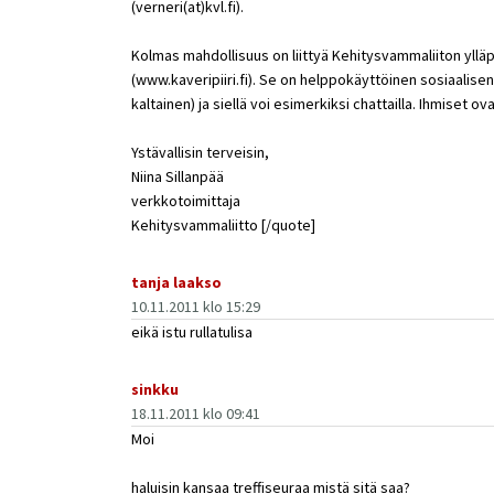
(verneri(at)kvl.fi).
Kolmas mahdollisuus on liittyä Kehitysvammaliiton ylläp
(www.kaveripiiri.fi). Se on helppokäyttöinen sosiaalis
kaltainen) ja siellä voi esimerkiksi chattailla. Ihmiset o
Ystävallisin terveisin,
Niina Sillanpää
verkkotoimittaja
Kehitysvammaliitto [/quote]
tanja laakso
10.11.2011 klo 15:29
eikä istu rullatulisa
sinkku
18.11.2011 klo 09:41
Moi
haluisin kansaa treffiseuraa mistä sitä saa?