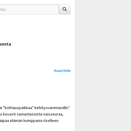
vonta
Kuuntele
a tai "kohtauspaikkaa" kehitysvammaisille?
i kovasti samantasoista naisseuraa,
 kaipaa elämän kumppania itselleen