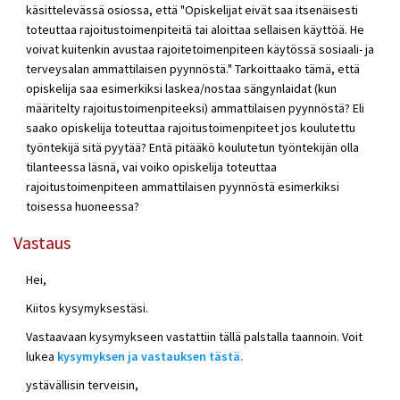
käsittelevässä osiossa, että "Opiskelijat eivät saa itsenäisesti
toteuttaa rajoitustoimenpiteitä tai aloittaa sellaisen käyttöä. He
voivat kuitenkin avustaa rajoitetoimenpiteen käytössä sosiaali- ja
terveysalan ammattilaisen pyynnöstä." Tarkoittaako tämä, että
opiskelija saa esimerkiksi laskea/nostaa sängynlaidat (kun
määritelty rajoitustoimenpiteeksi) ammattilaisen pyynnöstä? Eli
saako opiskelija toteuttaa rajoitustoimenpiteet jos koulutettu
työntekijä sitä pyytää? Entä pitääkö koulutetun työntekijän olla
tilanteessa läsnä, vai voiko opiskelija toteuttaa
rajoitustoimenpiteen ammattilaisen pyynnöstä esimerkiksi
toisessa huoneessa?
Vastaus
Hei,
Kiitos kysymyksestäsi.
Vastaavaan kysymykseen vastattiin tällä palstalla taannoin. Voit
lukea
kysymyksen ja vastauksen tästä.
ystävällisin terveisin,