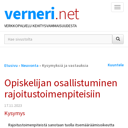
verneri
.net
Naviga
VERKKOPALVELU KEHITYSVAMMAISUUDESTA
hakusana(t)
*
Olet
Kuuntele
Etusivu
»
Neuvonta
»
Kysymyksiä ja vastauksia
täällä
Opiskelijan osallistuminen
rajoitustoimenpiteisiin
17.11.2023
Kysymys
Rajoitustoimenpiteistä sanotaan tuolla itsemääräämisoikeutta