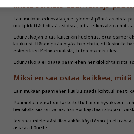
Mistä asioista edunvalvoja päätt
yksittäiseen käyttäjään.
 hyväksytkö näiden evästeiden käytön.
Lain mukaan edunvalvoja ei yleensä päätä asioista pu
mielipidettäsi niistä asioista, joita edunvalvoja hoitaa
Edunvalvojan pitää kuitenkin huolehtia, että esimerkiks
kuukausi. Hänen pitää myös huolehtia, että sinulle haet
esimerkiksi Kelan etuuksia, kuten asumistukea.
Edunvalvoja ei päätä päämiehen henkilökohtaisista asi
Miksi en saa ostaa kaikkea, mitä
Lain mukaan päämiehen kuuluu saada kohtuullisesti kä
Päämiehen varat on tarkoitettu hänen hyväkseen ja 
henkilöllä siis on varaa, hän voi käyttää rahojaan vai
Jos saat mielestäsi liian vähän käyttövaroja eli rahaa
asiasta hänelle.