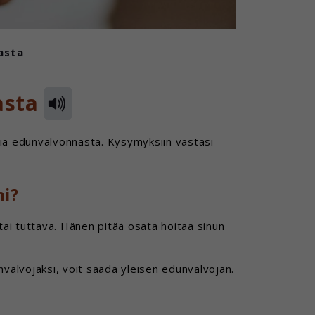
asta
asta
ksiä edunvalvonnasta. Kysymyksiin vastasi
ni?
tai tuttava. Hänen pitää osata hoitaa sinun
unvalvojaksi, voit saada yleisen edunvalvojan.