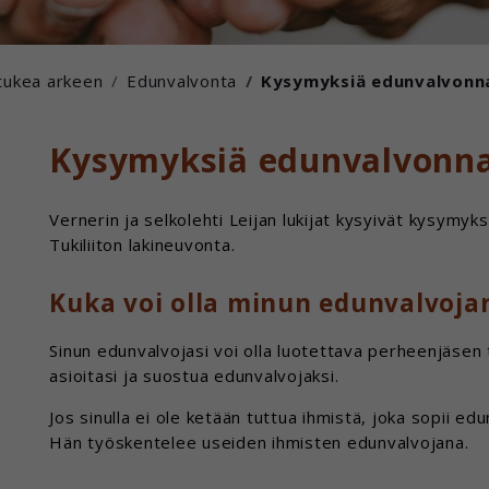
tukea arkeen
Edunvalvonta
Kysymyksiä edunvalvonn
Kysymyksiä edunvalvonn
Vernerin ja selkolehti Leijan lukijat kysyivät kysymy
Tukiliiton lakineuvonta.
Kuka voi olla minun edunvalvoja
Sinun edunvalvojasi voi olla luotettava perheenjäsen 
asioitasi ja suostua edunvalvojaksi.
Jos sinulla ei ole ketään tuttua ihmistä, joka sopii ed
Hän työskentelee useiden ihmisten edunvalvojana.