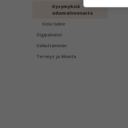
voi yhdistää 
Kysymyksiä
edunvalvonnasta
Voit valita,
Kela tukee
Digipalvelut
Vaikuttaminen
Terveys ja liikunta