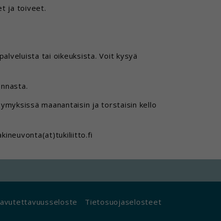
 ja toiveet.
lveluista tai oikeuksista. Voit kysyä
onnasta.
myksissä maanantaisin ja torstaisin kello
ineuvonta(at)tukiliitto.fi
avutettavuusseloste
Tietosuojaselosteet