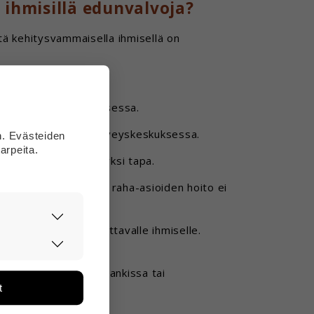
 ihmisillä edunvalvoja?
että kehitysvammaisella ihmisellä on
ttää niistä.
ien asioiden hoitamisessa.
ispalveluissa tai terveyskeskuksessa.
n. Evästeiden
arpeita.
 ja edunvalvonta on yksi tapa.
loin, kun esimerkiksi raha-asioiden hoito ei
akirjan tutulle, luotettavalle ihmiselle.
asti ja
un omia asioitasi.
ään. Tiedon
n auttamaan vaikka pankissa tai
tarpeita.
t
än ja miten
ikä tietoja