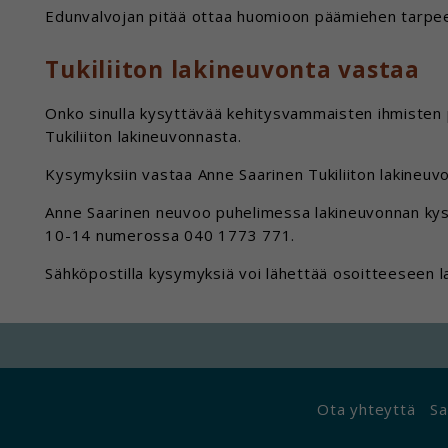
Edunvalvojan pitää ottaa huomioon päämiehen tarpeet
Tukiliiton lakineuvonta vastaa
Onko sinulla kysyttävää kehitysvammaisten ihmisten pa
Tukiliiton lakineuvonnasta.
Kysymyksiin vastaa Anne Saarinen Tukiliiton lakineuv
Anne Saarinen neuvoo puhelimessa lakineuvonnan kysy
10-14 numerossa 040 1773 771.
Sähköpostilla kysymyksiä voi lähettää osoitteeseen lak
Ota yhteyttä
Sa