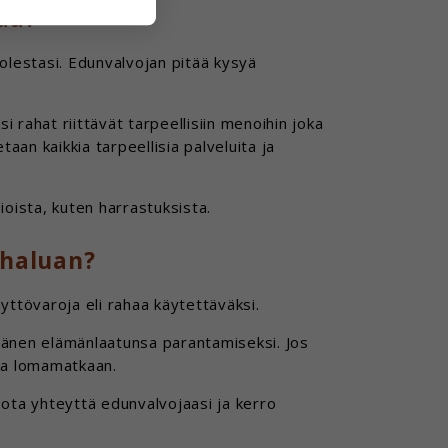
ää?
olestasi. Edunvalvojan pitää kysyä
.
i rahat riittävät tarpeellisiin menoihin joka
aan kaikkia tarpeellisia palveluita ja
oista, kuten harrastuksista.
 haluan?
yttövaroja eli rahaa käytettäväksi.
hänen elämänlaatunsa parantamiseksi. Jos
kka lomamatkaan.
, ota yhteyttä edunvalvojaasi ja kerro