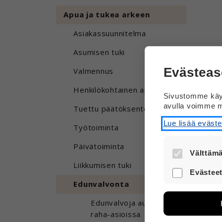
Apua ja tukea arkeen
Asiakassuunnitelma
Asumisen tuki
Evästeas
Valmennus
Henkilökohtainen apu
Sivustomme käyt
avulla voimme m
Tuettu päätöksenteko
Lue lisää eväst
Työtoiminta
Päivätoiminta
Välttämä
Liikkumisen tuki
Nämä evästee
Evästeet
turvallisesti.
Edunvalvonta
Näiden eväst
avulla voimm
Edunvalvoja auttaa
Tietoa kerätä
raha-asioissa
sivuilla liik