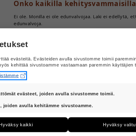
Onko kaikilla kehitysvammaisilla
Ei ole. Monilla ei ole edunvalvojaa. Laki ei edellytä, 
edunvalvoja.
Kaikilla ihmisillä on oikeus hoitaa omia asioitaan ja pää
etukset
Ihminen, jolla kehitysvamma, saattaa tarvita apua om
Apua voi tarvita myös siinä, kun on asiakkaana vamma
tää evästeitä. Evästeiden avulla sivustomme toimii paremmi
yös kehittää sivustoamme vastaamaan paremmin käyttäjien t
Apua asioiden hoitamiseen voi saada monella tavalla,
eistämme
Lain mukaan edunvalvonta kuitenkin määrätään vain sil
onnistu millään muulla tavalla.
ttömät evästeet, joiden avulla sivustomme toimii.
Esimerkiksi pankkia tai Kelaa varten voit kirjoittaa valt
t ovat aina käytössä, jotta sivustoamme voi käyttää sujuv
, joiden avulla kehitämme sivustoamme.
Valtakirjalla annat sopivalle ihmiselle luvan hoitaa sin
eiden avulla keräämme tietoa, miten sivustoamme käytet
Voit myös pyytää tutun ja luotettavan ihmisen mukaa
e kehittää sivustoamme vastaamaan paremmin käyttäjien 
Hyväksy kaikki
Hyväksy valitu
lääkärikäynnillä.
än esimerkiksi kävijämääristä ja siitä, mitä sivuja käytetä
utaan. Emme kuitenkaan kerää henkilötietoja kuten nimiä, e