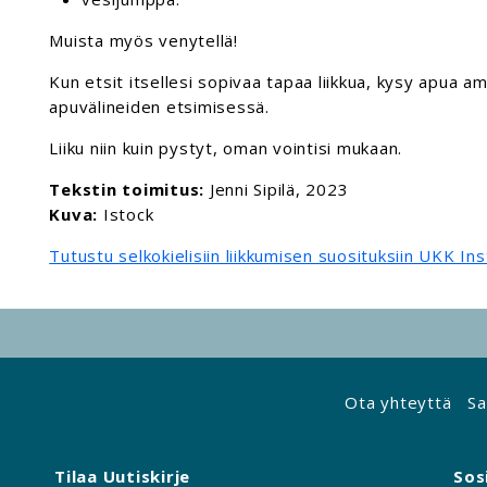
Muista myös venytellä!
Kun etsit itsellesi sopivaa tapaa liikkua, kysy apua a
apuvälineiden etsimisessä.
Liiku niin kuin pystyt, oman vointisi mukaan.
Tekstin toimitus:
Jenni Sipilä, 2023
Kuva:
Istock
Tutustu selkokielisiin liikkumisen suosituksiin UKK Inst
Ota yhteyttä
Sa
Tilaa Uutiskirje
Sos