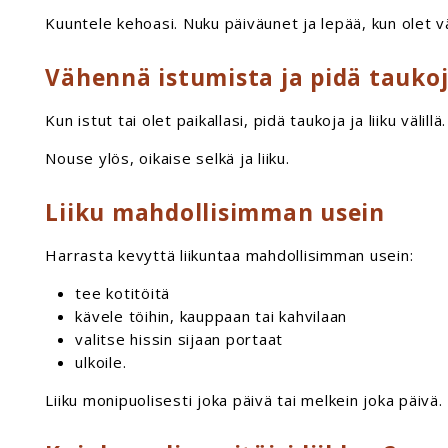
Kuuntele kehoasi. Nuku päiväunet ja lepää, kun olet v
Vähennä istumista ja pidä tauko
Kun istut tai olet paikallasi, pidä taukoja ja liiku välillä.
Nouse ylös, oikaise selkä ja liiku.
Liiku mahdollisimman usein
Harrasta kevyttä liikuntaa mahdollisimman usein:
tee kotitöitä
kävele töihin, kauppaan tai kahvilaan
valitse hissin sijaan portaat
ulkoile.
Liiku monipuolisesti joka päivä tai melkein joka päivä.