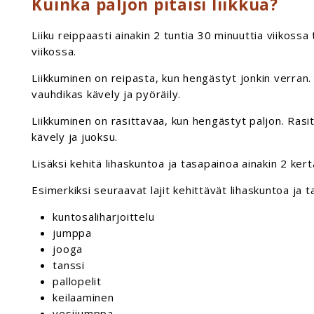
Kuinka paljon pitäisi liikkua?
Liiku reippaasti ainakin 2 tuntia 30 minuuttia viikossa 
viikossa.
Liikkuminen on reipasta, kun hengästyt jonkin verran.
vauhdikas kävely ja pyöräily.
Liikkuminen on rasittavaa, kun hengästyt paljon. Rasi
kävely ja juoksu.
Lisäksi kehitä lihaskuntoa ja tasapainoa ainakin 2 kert
Esimerkiksi seuraavat lajit kehittävät lihaskuntoa ja 
kuntosaliharjoittelu
jumppa
jooga
tanssi
pallopelit
keilaaminen
vesijumppa.