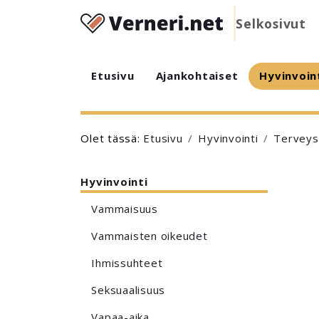
Selkosivut
Etusivu
Ajankohtaiset
Hyvinvoin
Olet tässä:
Etusivu
Hyvinvointi
Terveys 
Hyvinvointi
Vammaisuus
Vammaisten oikeudet
Ihmissuhteet
Seksuaalisuus
Vapaa-aika