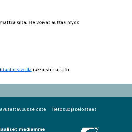
mmattilaisilta. He voivat auttaa myös
ituutin sivuilla
(ukkinstituutti.fi)
avutettavuusseloste
Tietosuojaselosteet
iaaliset mediamme