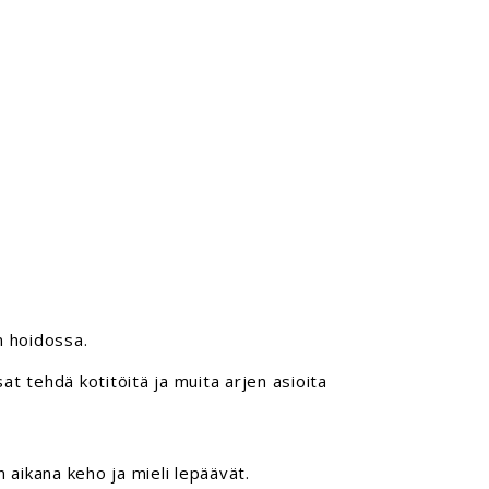
n hoidossa.
at tehdä kotitöitä ja muita arjen asioita
n aikana keho ja mieli lepäävät.