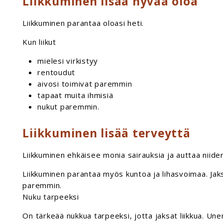
Liikkuminen lisää hyvää oloa
Liikkuminen parantaa oloasi heti.
Kun liikut
mielesi virkistyy
rentoudut
aivosi toimivat paremmin
tapaat muita ihmisiä
nukut paremmin.
Liikkuminen lisää terveyttä
Liikkuminen ehkäisee monia sairauksia ja auttaa niide
Liikkuminen parantaa myös kuntoa ja lihasvoimaa. Jaks
paremmin.
Nuku tarpeeksi
On tärkeää nukkua tarpeeksi, jotta jaksat liikkua. Une