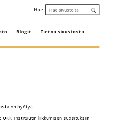
Hae
hto
Blogit
Tietoa sivustosta
nasta on hyötyä.
t UKK Instituutin liikkumisen suosituksiin.