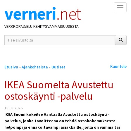
verneri
.net
Naviga
VERKKOPALVELU KEHITYSVAMMAISUUDESTA
hakusana(t)
*
Olet
Kuuntele
Etusivu
»
Ajankohtaista
»
Uutiset
täällä
IKEA Suomelta Avustettu
ostoskäynti -palvelu
18.03.2026
IKEA Suomi kokeilee Vantaalla Avustettu ostoskäynti -
palvelua, jonka tavoitteena on tehdä ostokokemuksesta
helpompi ja ennakoitavampi asiakkaille, joilla on vamma tai