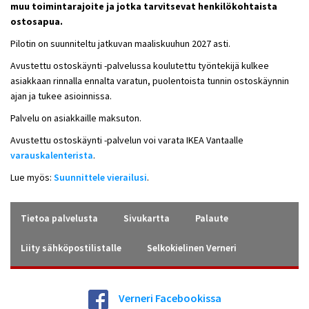
muu toimintarajoite ja jotka tarvitsevat henkilökohtaista
ostosapua.
Pilotin on suunniteltu jatkuvan maaliskuuhun 2027 asti.
Avustettu ostoskäynti -palvelussa koulutettu työntekijä kulkee
asiakkaan rinnalla ennalta varatun, puolentoista tunnin ostoskäynnin
ajan ja tukee asioinnissa.
Palvelu on asiakkaille maksuton.
Avustettu ostoskäynti -palvelun voi varata IKEA Vantaalle
varauskalenterista
.
Lue myös:
Suunnittele vierailusi
.
Tietoa palvelusta
Sivukartta
Palaute
Liity sähköpostilistalle
Selkokielinen Verneri
Verneri Facebookissa