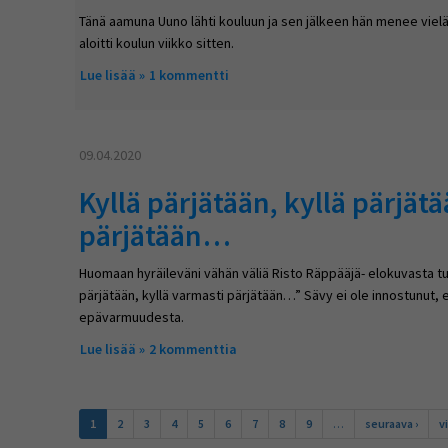
Tänä aamuna Uuno lähti kouluun ja sen jälkeen hän menee vielä 
aloitti koulun viikko sitten.
Lue lisää
about Älä elämää pelkää!
1 kommentti
09.04.2020
Kyllä pärjätään, kyllä pärjätä
pärjätään…
Huomaan hyräileväni vähän väliä Risto Räppääjä- elokuvasta tutt
pärjätään, kyllä varmasti pärjätään…” Sävy ei ole innostunut
epävarmuudesta.
Lue lisää
about Kyllä pärjätään, kyllä pärjätään, kyllä va
2 kommenttia
Sivut
1
2
3
4
5
6
7
8
9
…
seuraava ›
v