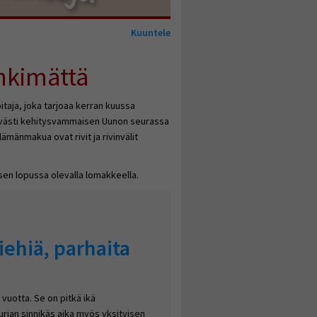
Kuuntele
nkimättä
oitaja, joka tarjoaa kerran kuussa
evästi kehitysvammaisen Uunon seurassa
ämänmakua ovat rivit ja rivinvälit
sen lopussa olevalla lomakkeella.
ehiä, parhaita
vuotta. Se on pitkä ikä
urjan sinnikäs aika myös yksityisen