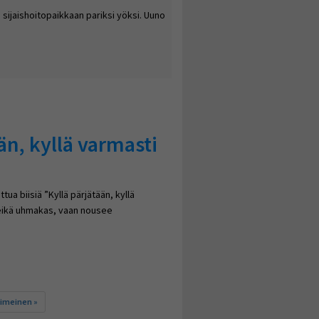
sijaishoitopaikkaan pariksi yöksi. Uuno
än, kyllä varmasti
ua biisiä ”Kyllä pärjätään, kyllä
, eikä uhmakas, vaan nousee
rmasti pärjätään…
iimeinen »