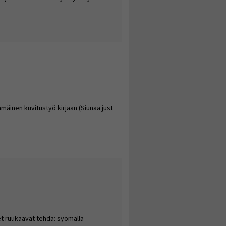
a lapsia
mäinen kuvitustyö kirjaan (Siunaa just
!
et ruukaavat tehdä: syömällä