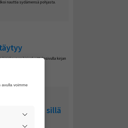
 alkoi nauttia sydämensä pohjasta.
ttäytyy
kirjakaupan kirjasluettelosivulla kirjan
n avulla voimme
mmaan, jos sillä
an”
rvallisesti.