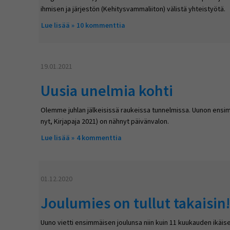
ihmisen ja järjestön (Kehitysvammaliiton) välistä yhteistyötä.
Lue lisää
about Kauniita naisia, kommeita miehiä, parhait
10 kommenttia
19.01.2021
Uusia unelmia kohti
Olemme juhlan jälkeisissä raukeissa tunnelmissa. Uunon ensim
nyt, Kirjapaja 2021) on nähnyt päivänvalon.
Lue lisää
about Uusia unelmia kohti
4 kommenttia
01.12.2020
Joulumies on tullut takaisin
Uuno vietti ensimmäisen joulunsa niin kuin 11 kuukauden ikäis