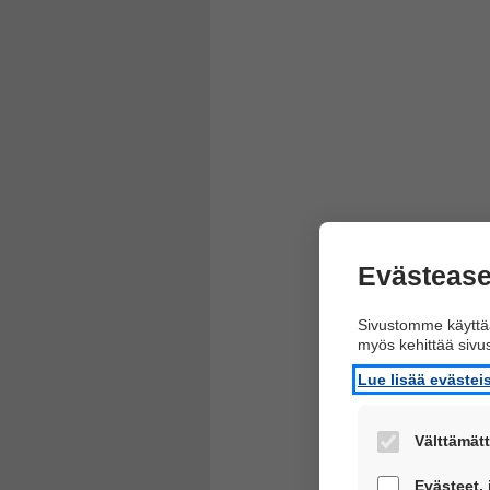
Evästease
Sivustomme käyttää
myös kehittää siv
Lue lisää eväste
Välttämätt
Nämä evästeet 
Evästeet,