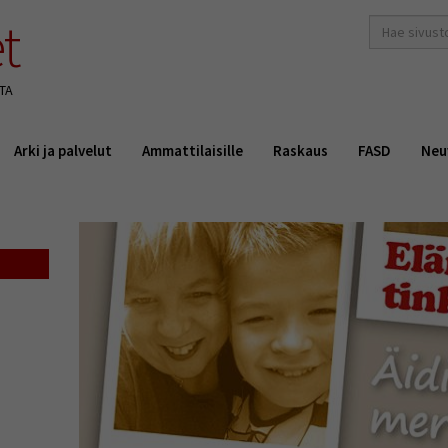
t
hakusana(t)
*
TA
Arki ja palvelut
Ammattilaisille
Raskaus
FASD
Neu