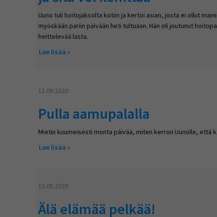
Uuno tuli hoitojaksolta kotiin ja kertoi asian, josta ei ollut mai
myöskään pariin päivään heti tultuaan. Hän oli joutunut hoitop
heittelevää lasta.
Lue lisää
about Kehitysvammainen nuori tarvitsee resilienss
11.06.2020
Pulla aamupalalla
Mietin kuumeisesti monta päivää, miten kerron Uunolle, että k
Lue lisää
about Pulla aamupalalla
11.05.2020
Älä elämää pelkää!