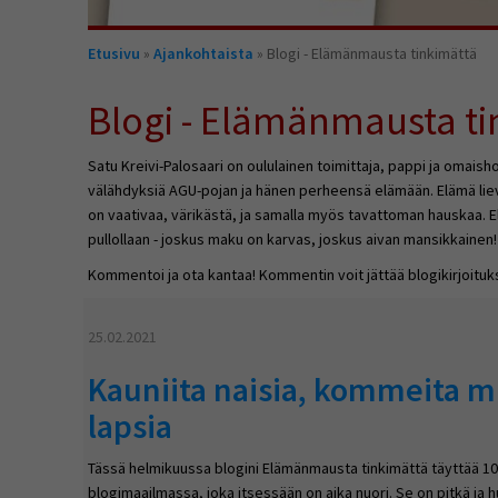
Olet
Etusivu
»
Ajankohtaista
» Blogi - Elämänmausta tinkimättä
täällä
Blogi - Elämänmausta ti
Satu Kreivi-Palosaari on oululainen toimittaja, pappi ja omaish
välähdyksiä AGU-pojan ja hänen perheensä elämään. Elämä li
on vaativaa, värikästä, ja samalla myös tavattoman hauskaa. El
pullollaan - joskus maku on karvas, joskus aivan mansikkainen!
Kommentoi ja ota kantaa! Kommentin voit jättää blogikirjoituk
25.02.2021
Kauniita naisia, kommeita mi
lapsia
Tässä helmikuussa blogini Elämänmausta tinkimättä täyttää 10 
blogimaailmassa, joka itsessään on aika nuori. Se on pitkä ja h