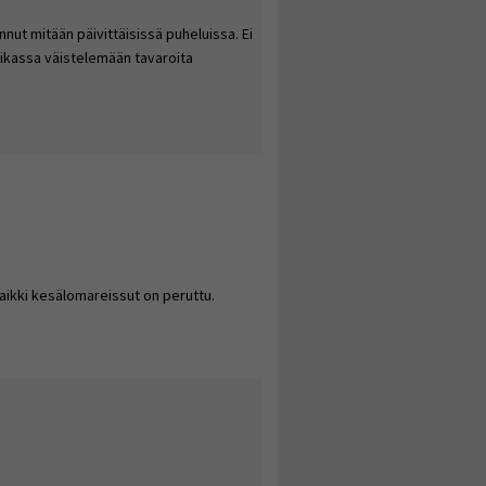
ninnut mitään päivittäisissä puheluissa. Ei
aikassa väistelemään tavaroita
iä ja sitä voi kehittää
aikki kesälomareissut on peruttu.