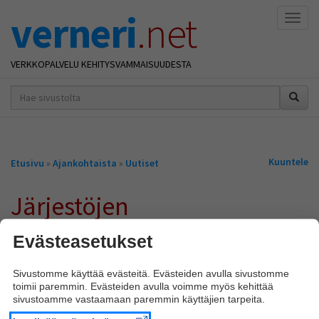
verneri
.net
Naviga
VERKKOPALVELU KEHITYSVAMMAISUUDESTA
hakusana(t)
*
Olet
Kuuntele
Etusivu
»
Ajankohtaista
»
Uutiset
täällä
Järjestöjen
sosiaaliturvaopas 2026
Evästeasetukset
julkaistu
Sivustomme käyttää evästeitä. Evästeiden avulla sivustomme
toimii paremmin. Evästeiden avulla voimme myös kehittää
06.02.2026
sivustoamme vastaamaan paremmin käyttäjien tarpeita.
18 eri järjestön yhdessä tuottama Sosiaaliturvaopas on päivitetty