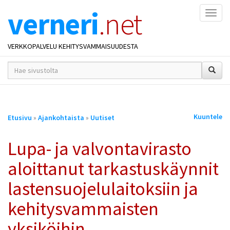
verneri
.net
Naviga
VERKKOPALVELU KEHITYSVAMMAISUUDESTA
hakusana(t)
*
Olet
Kuuntele
Etusivu
»
Ajankohtaista
»
Uutiset
täällä
Lupa- ja valvontavirasto
aloittanut tarkastuskäynnit
lastensuojelulaitoksiin ja
kehitysvammaisten
yksiköihin