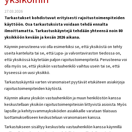
27.03.2026
Tarkastukset kohdistuvat erityisesti rajoitustoimenpiteiden
käyttöön. Osa tarkastuksista voidaan tehdä ennalta
ilmoittamatta. Tarkastuskäyntejä tehdään yhteensä noin 80
yksikköön kevään ja kesän 2026 aikana.
Käynnin perusteena voi olla esimerkiksi se, että yksiköstä on tehty
useita kanteluita tai se, että Lupa- ja valvontaviraston tiedossa on,
että yksikössä käytetään paljon rajoitustoimenpiteitä. Perusteena voi
olla myös se, että yksikön vastuuhenkilö vaihtuu usein tai se, että
kyseessä on uusi yksikkö.
Tarkastuskäyntiä varten viranomaiset pyytävät etukäteen asiakirjoja
rajoitustoimenpiteiden käytöstä.
Käynnin aikana yksikön vastuuhenkilön ja muun henkilöstön kanssa
keskustellaan yksikön rajoitustoimenpiteisiin liittyvistä asioista. Myös
lapsille ja kehitysvammayksiköiden asiakkaille varataan tilaisuus
luottamukselliseen keskusteluun viranomaisen kanssa.
Tarkastukseen sisältyy keskustelu vastuuhenkilön kanssa käynnillä