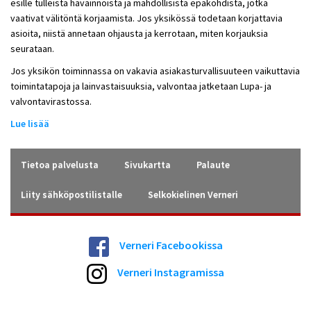
esille tulleista havainnoista ja mahdollisista epäkohdista, jotka
vaativat välitöntä korjaamista. Jos yksikössä todetaan korjattavia
asioita, niistä annetaan ohjausta ja kerrotaan, miten korjauksia
seurataan.
Jos yksikön toiminnassa on vakavia asiakasturvallisuuteen vaikuttavia
toimintatapoja ja lainvastaisuuksia, valvontaa jatketaan Lupa- ja
valvontavirastossa.
Lue lisää
Tietoa palvelusta
Sivukartta
Palaute
Liity sähköpostilistalle
Selkokielinen Verneri
Verneri Facebookissa
Verneri Instagramissa