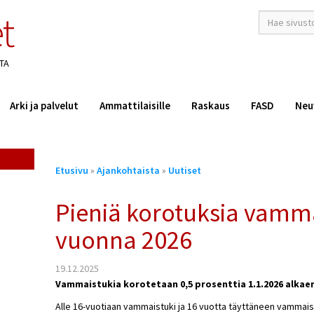
t
hakusana(t)
*
TA
Arki ja palvelut
Ammattilaisille
Raskaus
FASD
Neu
Olet
Etusivu
»
Ajankohtaista
»
Uutiset
täällä
Pieniä korotuksia vamm
vuonna 2026
19.12.2025
Vammaistukia korotetaan 0,5 prosenttia 1.1.2026 alkae
Alle 16-vuotiaan vammaistuki ja 16 vuotta täyttäneen vammais