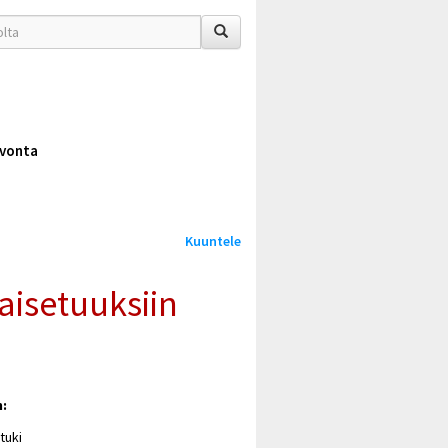
vonta
Kuuntele
aisetuuksiin
n:
tuki