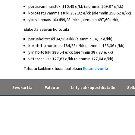
perusvammaistuki 110,49 e/kk (aiemmin 109,97 e/kk)
korotettu vammaistuki 257,82 e/kk (aiemmin 256,62 e/kk)
ylin vammaistuki 499,93 e/kk (aiemmin 497,60 e/kk)
Eläkettä saavan hoitotuki
perushoitotuki 84,56 e/kk (aiemmin 84,17 e/kk)
korotettu hoitotuki 184,22 e/kk (aiemmin 183,36 e/kk)
ylin hoitotuki 389,54 e/kk (aiemmin 387,73 e/kk)
veteraanilisä 127,63 e/kk (aiemmin 127,04 e/kk)
Tutustu kaikkiin etuusmuutoksiin
Kelan sivuilla
a
Sivukartta
Palaute
Liity sähköpostilistalle
Selk