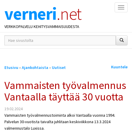
verneri
.net
Naviga
VERKKOPALVELU KEHITYSVAMMAISUUDESTA
hakusana(t)
*
Olet
Kuuntele
Etusivu
»
Ajankohtaista
»
Uutiset
täällä
Vammaisten työvalmennus
Vantaalla täyttää 30 vuotta
19.02.2024
Vammaisten työvalmennustoiminta alkoi Vantaalla vuonna 1994.
Palvelun 30-vuotista taivalta juhlitaan keskiviikkona 13.3.2024
valmennustalo Luxissa.