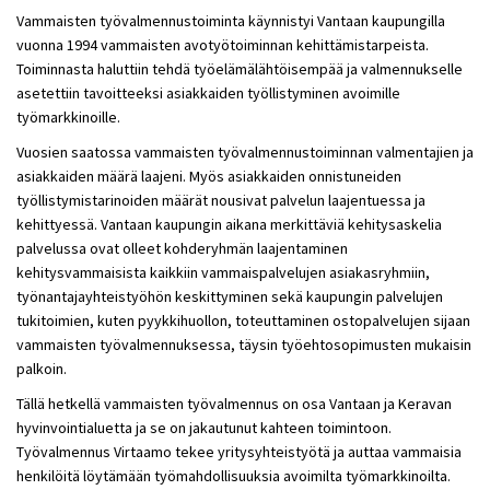
Vammaisten työvalmennustoiminta käynnistyi Vantaan kaupungilla
vuonna 1994 vammaisten avotyötoiminnan kehittämistarpeista.
Toiminnasta haluttiin tehdä työelämälähtöisempää ja valmennukselle
asetettiin tavoitteeksi asiakkaiden työllistyminen avoimille
työmarkkinoille.
Vuosien saatossa vammaisten työvalmennustoiminnan valmentajien ja
asiakkaiden määrä laajeni. Myös asiakkaiden onnistuneiden
työllistymistarinoiden määrät nousivat palvelun laajentuessa ja
kehittyessä. Vantaan kaupungin aikana merkittäviä kehitysaskelia
palvelussa ovat olleet kohderyhmän laajentaminen
kehitysvammaisista kaikkiin vammaispalvelujen asiakasryhmiin,
työnantajayhteistyöhön keskittyminen sekä kaupungin palvelujen
tukitoimien, kuten pyykkihuollon, toteuttaminen ostopalvelujen sijaan
vammaisten työvalmennuksessa, täysin työehtosopimusten mukaisin
palkoin.
Tällä hetkellä vammaisten työvalmennus on osa Vantaan ja Keravan
hyvinvointialuetta ja se on jakautunut kahteen toimintoon.
Työvalmennus Virtaamo tekee yritysyhteistyötä ja auttaa vammaisia
henkilöitä löytämään työmahdollisuuksia avoimilta työmarkkinoilta.