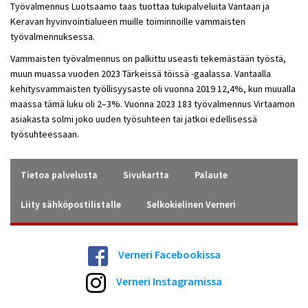
Työvalmennus Luotsaamo taas tuottaa tukipalveluita Vantaan ja
Keravan hyvinvointialueen muille toiminnoille vammaisten
työvalmennuksessa.
Vammaisten työvalmennus on palkittu useasti tekemästään työstä,
muun muassa vuoden 2023 Tärkeissä töissä -gaalassa. Vantaalla
kehitysvammaisten työllisyysaste oli vuonna 2019 12,4%, kun muualla
maassa tämä luku oli 2–3%. Vuonna 2023 183 työvalmennus Virtaamon
asiakasta solmi joko uuden työsuhteen tai jatkoi edellisessä
työsuhteessaan.
Tietoa palvelusta
Sivukartta
Palaute
Liity sähköpostilistalle
Selkokielinen Verneri
Verneri Facebookissa
Verneri Instagramissa