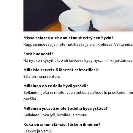
Missä asiassa olet onnistunut erityisen hyvin?
Räppäämisessä ja matematiikassa ja äidinkielessä. Välitunnil
Entä huonosti?
No nyt kun kysyit... tuo oli kivikova kysymys... niin kirjoittamise
Millaisia terveisiä lähetät rehtorillesi?
Että on ihana rehtori.
Millainen on todella hyvä ystävä?
Sellainen, joka ei riitele, vaan puhuu asiallisesti, ja sellainen on
perään.
Millainen ystävä ei ole todella hyvä ystävä?
Sellainen, joka lyö, kiroilee ja ampuu.
Kuka on sinun elämäsi tärkein ihminen?
Jaakko ja Samuli.