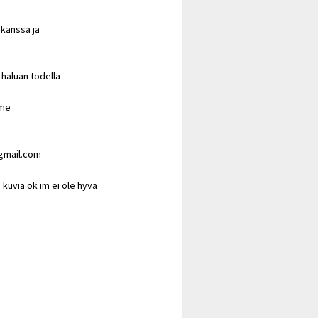
 kanssa ja
haluan todella
 me
gmail.com
 kuvia ok im ei ole hyvä