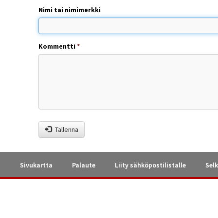
Nimi tai nimimerkki
Kommentti
*
Tallenna
a
Sivukartta
Palaute
Liity sähköpostilistalle
Selk