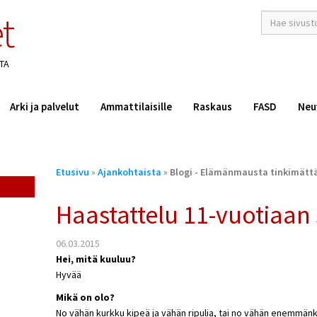
t
hakusana(t)
*
TA
Arki ja palvelut
Ammattilaisille
Raskaus
FASD
Neu
Olet
Etusivu
»
Ajankohtaista
»
Blogi - Elämänmausta tinkimätt
täällä
Haastattelu 11-vuotiaan 
06.03.2015
Hei, mitä kuuluu?
Hyvää
Mikä on olo?
No vähän kurkku kipeä ja vähän ripulia, tai no vähän enemmänk