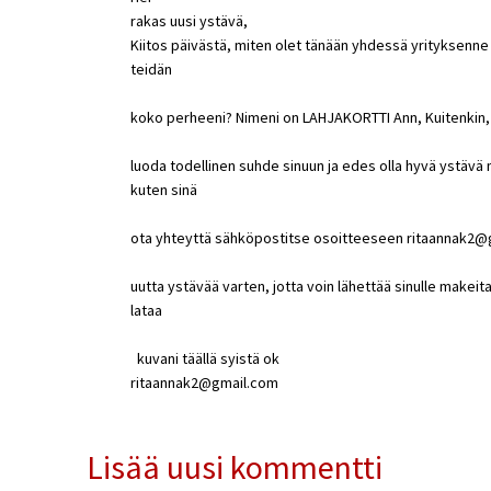
rakas uusi ystävä,
Kiitos päivästä, miten olet tänään yhdessä yrityksenne
teidän
koko perheeni? Nimeni on LAHJAKORTTI Ann, Kuitenkin, 
luoda todellinen suhde sinuun ja edes olla hyvä ystävä
kuten sinä
ota yhteyttä sähköpostitse osoitteeseen ritaannak2@
uutta ystävää varten, jotta voin lähettää sinulle makeita
lataa
kuvani täällä syistä ok
ritaannak2@gmail.com
Lisää uusi kommentti