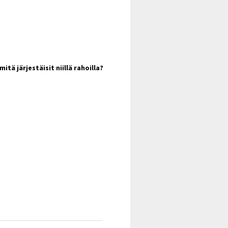
itä järjestäisit niillä rahoilla?