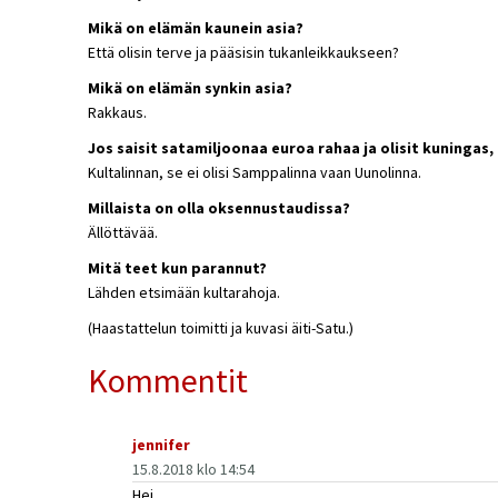
Mikä on elämän kaunein asia?
Että olisin terve ja pääsisin tukanleikkaukseen?
Mikä on elämän synkin asia?
Rakkaus.
Jos saisit satamiljoonaa euroa rahaa ja olisit kuningas, m
Kultalinnan, se ei olisi Samppalinna vaan Uunolinna.
Millaista on olla oksennustaudissa?
Ällöttävää.
Mitä teet kun parannut?
Lähden etsimään kultarahoja.
(Haastattelun toimitti ja kuvasi äiti-Satu.)
Kommentit
jennifer
15.8.2018 klo 14:54
Hei