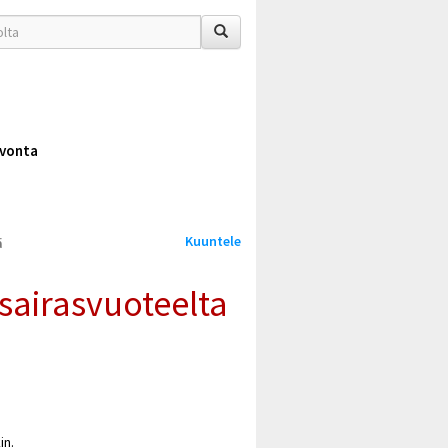
vonta
Kuuntele
ä
sairasvuoteelta
in.