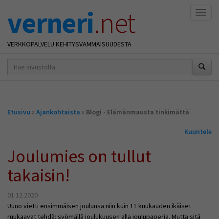
verneri
.net
Naviga
VERKKOPALVELU KEHITYSVAMMAISUUDESTA
hakusana(t)
*
Olet
Etusivu
»
Ajankohtaista
»
Blogi - Elämänmausta tinkimättä
täällä
Kuuntele
Joulumies on tullut
takaisin!
01.12.2020
Uuno vietti ensimmäisen joulunsa niin kuin 11 kuukauden ikäiset
ruukaavat tehdä: syömällä joulukuusen alla joulupaperia. Mutta sitä