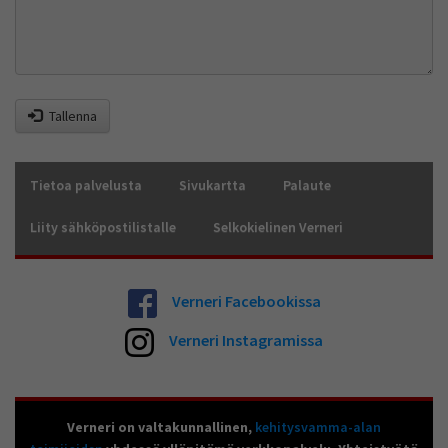
Tallenna
Tietoa palvelusta
Sivukartta
Palaute
Liity sähköpostilistalle
Selkokielinen Verneri
Verneri Facebookissa
Verneri Instagramissa
Verneri on valtakunnallinen,
kehitysvamma-alan