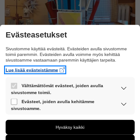
Evästeasetukset
Sivustomme käyttää evästeitä. Evästeiden avulla sivustomme
toimii paremmin. Evästeiden avulla voimme myös kehittää
sivustoamme vastaamaan paremmin käyttäjien tarpeita.
Lue lisää evästeistämme
Välttämättömät evästeet, joiden avulla
sivustomme toimii.
Nämä evästeet ovat aina käytössä, jotta
Evästeet, joiden avulla kehitämme
Kuva 2: Uunon kortteja myydään oululaisessa joulukaupassa.
sivustoamme voi käyttää sujuvasti ja turvallisesti.
sivustoamme.
Reilun kuukauden päästä ilmestyy uusi kirjamme ja olemme
Näiden evästeiden avulla keräämme tietoa, miten
suunnitelleet julkkareita. Uuno sai firmasta juhlallisen palkkakuitin,
sivustoamme käytetään. Tiedon avulla voimme
Hyväksy kaikki
jossa kerrottiin kirjankuvittajan saamasta ennakkomaksusta. Uuno
kehittää sivustoamme vastaamaan paremmin
kiljui onnesta!
käyttäjien tarpeita. Tietoa kerätään esimerkiksi