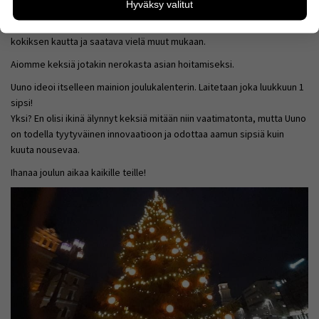
Hyväksy valitut
kävijämääristä ja siitä, mitä sivuja käytetään ja miten
Koronatilanne saattaa sotkea julkkarisuunnitelmat, mutta jollakin
sivuilla liikutaan. Emme kuitenkaan kerää
tavalla tätä merkkitapausta on päästävä bilettämään sipsien ja
henkilötietoja kuten nimiä, eikä tietoja voi yhdistää
kokiksen kautta ja saatava vielä muut mukaan.
yksittäiseen käyttäjään.
Aiomme keksiä jotakin nerokasta asian hoitamiseksi.
Voit valita, hyväksytkö näiden evästeiden käytön.
Uuno ideoi itselleen mainion joulukalenterin. Laitetaan joka luukkuun 1
sipsi!
Yksi? En olisi ikinä älynnyt keksiä mitään niin vaatimatonta, mutta Uuno
on todella tyytyväinen innovaatioon ja odottaa aamun sipsiä kuin
kuuta nousevaa.
Ihanaa joulun aikaa kaikille teille!