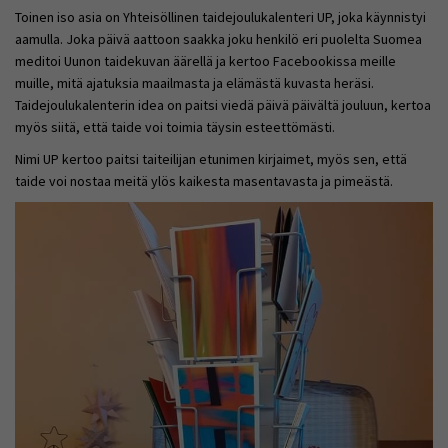
Toinen iso asia on Yhteisöllinen taidejoulukalenteri UP, joka käynnistyi
aamulla. Joka päivä aattoon saakka joku henkilö eri puolelta Suomea
meditoi Uunon taidekuvan äärellä ja kertoo Facebookissa meille
muille, mitä ajatuksia maailmasta ja elämästä kuvasta heräsi.
Taidejoulukalenterin idea on paitsi viedä päivä päivältä jouluun, kertoa
myös siitä, että taide voi toimia täysin esteettömästi.
Nimi UP kertoo paitsi taiteilijan etunimen kirjaimet, myös sen, että
taide voi nostaa meitä ylös kaikesta masentavasta ja pimeästä.