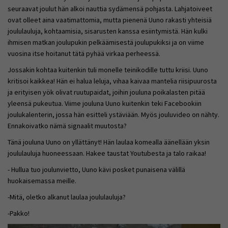
seuraavat joulut hän alkoi nauttia sydämensä pohjasta. Lahjatoiveet
ovat olleet aina vaatimattomia, mutta pienenä Uuno rakasti yhteisiä
joululauluja, kohtaamisia, sisarusten kanssa esiintymistä. Hän kulki
ihmisen matkan joulupukin pelkäämisestä joulupukiksi ja on viime
vuosina itse hoitanut tätä pyhää virkaa perheessä.
Jossakin kohtaa kuitenkin tuli monelle teinikodille tuttu kriisi. Uuno
kritisoi kaikkea! Hän ei halua leluja, vihaa kaivaa mantelia riisipuurosta
ja erityisen yök olivat ruutupaidat, joihin jouluna poikalasten pitää
yleensä pukeutua. Viime jouluna Uuno kuitenkin teki Facebookiin
joulukalenterin, jossa hän esitteli ystäviään. Myös jouluvideo on nähty.
Ennakoivatko nämä signaalit muutosta?
Tänä jouluna Uuno on yllättänyt! Hän laulaa komealla äänellään yksin
joululauluja huoneessaan. Hakee taustat Youtubesta ja talo raikaa!
- Hullua tuo joulunvietto, Uuno kävi posket punaisena välillä
huokaisemassa meille.
-Mitä, oletko alkanut laulaa joululauluja?
-Pakko!