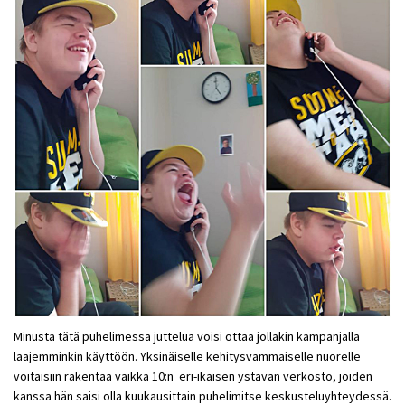
Minusta tätä puhelimessa juttelua voisi ottaa jollakin kampanjalla
laajemminkin käyttöön. Yksinäiselle kehitysvammaiselle nuorelle
voitaisiin rakentaa vaikka 10:n eri-ikäisen ystävän verkosto, joiden
kanssa hän saisi olla kuukausittain puhelimitse keskusteluyhteydessä.