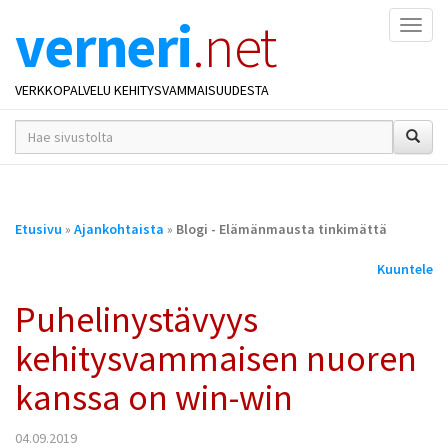
verneri
.net
Naviga
VERKKOPALVELU KEHITYSVAMMAISUUDESTA
hakusana(t)
*
Olet
Etusivu
»
Ajankohtaista
»
Blogi - Elämänmausta tinkimättä
täällä
Kuuntele
Puhelinystävyys
kehitysvammaisen nuoren
kanssa on win-win
04.09.2019