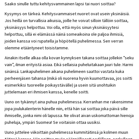
Saako sinulle tuttu kehitysvammainen lapsi tai nuori soittaa?
Kysymys on tärkeä. Kehitysvammaiset nuoret ovat usein yksinäisiä.
Jos heillä on turvallisia aikuisia, joille he voivat silloin tällöin soittaa,
yksinäisyys helpottuu. Voi olla, että myös sinun yksinäisyytesi
helpottuu, sillä ei elämässä näinä someaikoina ole paljoa ihmisiä,
joiden kanssa voi rupatella ja höpötellä puhelimessa. Sen verran
olemme etääntyneet toisistamme.
Ainakin itselle alkaa olla kovan kynnyksen takana soittaa jollekin ”seku
vain”, ilman erityistä asiaa. Eikä sellaisia puheluitakaan juuri tule. Harmi
sinänsä. Lankapuhelimen aikana puhelimeen saattoi vastata kuka
perheenjäsen tahansa (mikä oli nuorena hyvin kuumottavaa, jos soitti
esimerkiksi tuoreelle poikaystävälle) ja usein sitä unohtuikin
juttelemaan eri ihmisen kanssa, kenelle soitti.
Uuno on tykännyt aina puhua puhelimessa. Kerranhan me rakensimme
jopa joulukalenterin hänelle niin, että hän sai soittaa joka päivä sille
ihmiselle, jonka nimi oli lapussa. Ne olivat aivan uskomattoman hienoja
puheluja, ympäri Suomea! Se voitaisiin ottaa uusiksi.
Uuno juttelee viikoittain puhelimessa kummitätinsä ja kolmen muun