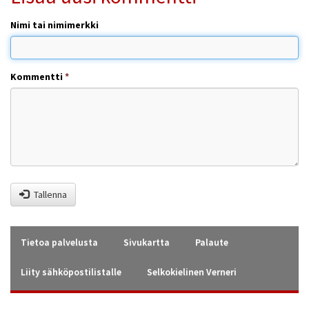
Nimi tai nimimerkki
Kommentti
*
Tallenna
Tietoa palvelusta
Sivukartta
Palaute
Liity sähköpostilistalle
Selkokielinen Verneri