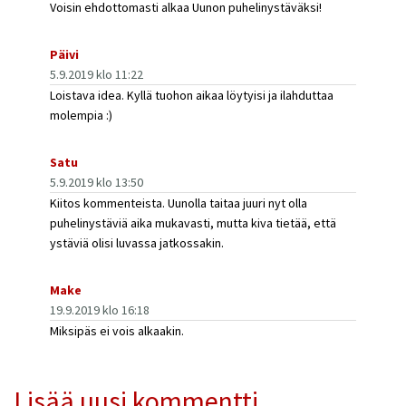
Voisin ehdottomasti alkaa Uunon puhelinystäväksi!
Päivi
5.9.2019 klo 11:22
Loistava idea. Kyllä tuohon aikaa löytyisi ja ilahduttaa
molempia :)
Satu
5.9.2019 klo 13:50
Kiitos kommenteista. Uunolla taitaa juuri nyt olla
puhelinystäviä aika mukavasti, mutta kiva tietää, että
ystäviä olisi luvassa jatkossakin.
Make
19.9.2019 klo 16:18
Miksipäs ei vois alkaakin.
Lisää uusi kommentti