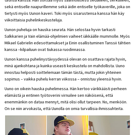
tätinsä kanssa. Hän soittaa myös säännöllisesti sedälleen, serkulleen,
sekä entiselle naapurillemme sekä äidin entiselle työkaverille, joka on
tietysti myös Uunon kaveri. Toki myös sisarustensa kanssa hän käy
viikoittaisia puhelinkeskusteluja.
Uunon puheluja on hauska seurata. Hän selostaa hyvin tarkasti
Salkkarien ja Vain elämää-ohjelmien vaiheet iäkkäälle mummolle. Myös
Mikael Gabrielin edesottamukset ja Einin osallistuminen Tanssii tähtien
kanssa –kilpailuun ovat tiukassa ruodinnassa.
Uunon kanssa puhelinystävyydessä olevan on osattava rajata hyvin,
minä ajankohtana ja kuinka useasti keskustelu on mahdollista. Uuno
innostuu helposti soittelemaan tämän tästä, mutta jokin yhteinen
sopimus – vaikka puhelu kerran viikossa – onnistuu yleensä hyvin.
Uuno on oikein hauska puhelimessa. Hän kertoo värikkäästi perheen
elämästä ja entinen työtoverini virnuilee sen näköisenä, että
enemmänkin on dataa mennyt, mitä olisi ollut tarpeen. No, menköön.
On se niin arvokasta, että Uunolla on omia turvallisia ihmissuhteita.