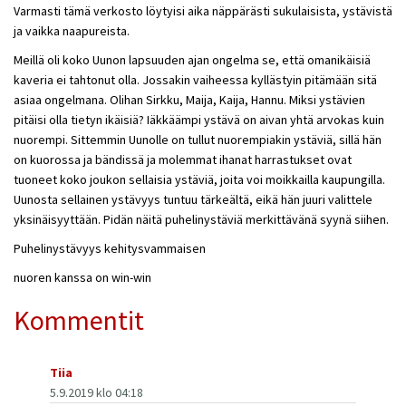
Varmasti tämä verkosto löytyisi aika näppärästi sukulaisista, ystävistä
ja vaikka naapureista.
Meillä oli koko Uunon lapsuuden ajan ongelma se, että omanikäisiä
kaveria ei tahtonut olla. Jossakin vaiheessa kyllästyin pitämään sitä
asiaa ongelmana. Olihan Sirkku, Maija, Kaija, Hannu. Miksi ystävien
pitäisi olla tietyn ikäisiä? Iäkkäämpi ystävä on aivan yhtä arvokas kuin
nuorempi. Sittemmin Uunolle on tullut nuorempiakin ystäviä, sillä hän
on kuorossa ja bändissä ja molemmat ihanat harrastukset ovat
tuoneet koko joukon sellaisia ystäviä, joita voi moikkailla kaupungilla.
Uunosta sellainen ystävyys tuntuu tärkeältä, eikä hän juuri valittele
yksinäisyyttään. Pidän näitä puhelinystäviä merkittävänä syynä siihen.
Puhelinystävyys kehitysvammaisen
nuoren kanssa on win-win
Kommentit
Tiia
5.9.2019 klo 04:18