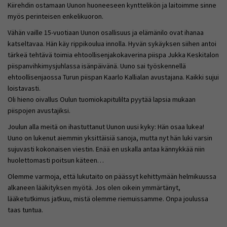
Kiirehdin ostamaan Uunon huoneeseen kynttelikön ja laitoimme sinne
myös perinteisen enkelikuoron.
Vähän vaille 15-vuotiaan Uunon osallisuus ja elämänilo ovat ihanaa
katseltavaa. Hän käy rippikoulua innolla. Hyvän sykäyksen siihen antoi
tärkeä tehtävä toimia ehtoollisenjakokaverina piispa Jukka Keskitalon
piispanvihkimysjuhlassa isänpäivänä. Uuno sai työskennellä
ehtoollisenjaossa Turun piispan Kaarlo Kallialan avustajana. Kaikki sujui
loistavasti.
Oli hieno oivallus Oulun tuomiokapitulilta pyytää lapsia mukaan
piispojen avustajiksi.
Joulun alla meitä on ihastuttanut Uunon uusi kyky: Hän osaa lukea!
Uuno on lukenut aiemmin yksittäisiä sanoja, mutta nyt hän luki varsin
sujuvasti kokonaisen viestin. Enää en uskalla antaa kännykkää niin
huolettomasti poitsun käteen…
Olemme varmoja, että lukutaito on päässyt kehittymään helmikuussa
alkaneen lääkityksen myötä. Jos olen oikein ymmärtänyt,
lääketutkimus jatkuu, mistä olemme riemuissamme. Onpa joulussa
taas tuntua.