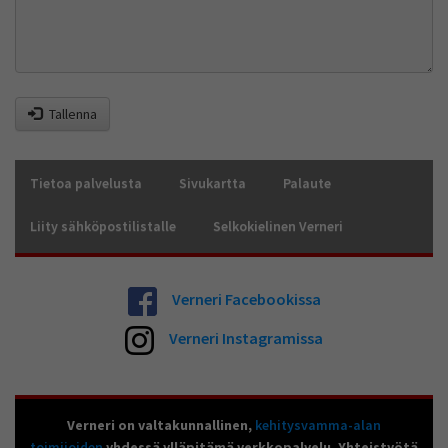
Tallenna
Tietoa palvelusta
Sivukartta
Palaute
Liity sähköpostilistalle
Selkokielinen Verneri
Verneri Facebookissa
Verneri Instagramissa
Verneri on valtakunnallinen,
kehitysvamma-alan
toimijoiden
yhdessä ylläpitämä verkkopalvelu. Yhteistyötä