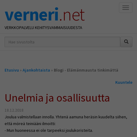
verneri
.net
Naviga
VERKKOPALVELU KEHITYSVAMMAISUUDESTA
hakusana(t)
*
Olet
Etusivu
»
Ajankohtaista
»
Blogi - Elämänmausta tinkimättä
täällä
Kuuntele
Unelmia ja osallisuutta
18.12.2018
Joulua valmistellaan innolla. Yhtenä aamuna heräsin kuudelta siihen,
että möreä teiniääni ilmoitti:
- Mun huoneessa ei ole tarpeeksi joulukoristeita.