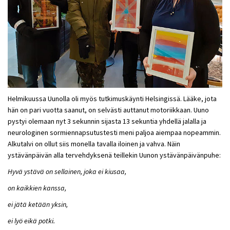
Helmikuussa Uunolla oli myös tutkimuskäynti Helsingissä. Lääke, jota
hän on pari vuotta saanut, on selvästi auttanut motoriikkaan. Uuno
pystyi olemaan nyt 3 sekunnin sijasta 13 sekuntia yhdellä jalalla ja
neurologinen sormiennapsutustesti meni paljoa aiempaa nopeammin.
Alkutalvi on ollut siis monella tavalla iloinen ja vahva. Näin
ystävänpäivän alla tervehdyksenä teillekin Uunon ystävänpäivänpuhe:
Hyvä ystävä on sellainen, joka ei kiusaa,
on kaikkien kanssa,
ei jätä ketään yksin,
ei lyö eikä potki.