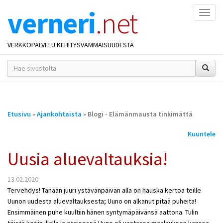
verneri
.net
Naviga
VERKKOPALVELU KEHITYSVAMMAISUUDESTA
hakusana(t)
*
Olet
Etusivu
»
Ajankohtaista
»
Blogi - Elämänmausta tinkimättä
täällä
Kuuntele
Uusia aluevaltauksia!
13.02.2020
Tervehdys! Tänään juuri ystävänpäivän alla on hauska kertoa teille
Uunon uudesta aluevaltauksesta; Uuno on alkanut pitää puheita!
Ensimmäinen puhe kuultiin hänen syntymäpäivänsä aattona. Tulin