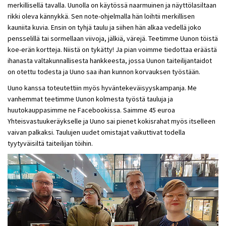
merkillisellä tavalla. Uunolla on käytössä naarmuinen ja näyttölasiltaan
rikki oleva kännykkä. Sen note-ohjelmalla hän loihtii merkillisen
kauniita kuvia. Ensin on tyhjä taulu ja siihen hän alkaa vedellä joko
pensselillä tai sormellaan viivoja, jälkiä, värejä. Teetimme Uunon töistä
koe-erän kortteja. Niistä on tykätty! Ja pian voimme tiedottaa eräästä
ihanasta valtakunnallisesta hankkeesta, jossa Uunon taiteilijantaidot
on otettu todesta ja Uuno saa ihan kunnon korvauksen työstään.
Uuno kanssa toteutettiin myös hyväntekeväisyyskampanja. Me
vanhemmat teetimme Uunon kolmesta työstä tauluja ja
huutokauppasimme ne Facebookissa. Saimme 45 euroa
Yhteisvastuukeräykselle ja Uuno sai pienet kokisrahat myös itselleen
vaivan palkaksi. Taulujen uudet omistajat vaikuttivat todella
tyytyväisiltä taiteilijan töihin.