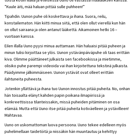
töistä kotiin illalla ja eteisessä Uuno oli vastassa maalauksen kanssa.
”Kuule äiti, mää haluan pittää sulle puhheen!”
Tipahdin. Uunon puhe oli koskettava ja ihana. Suora, reilu,
konstailematon. Hän kiitti minua siitä, että olen ollut vierellä kun hän
on ollut sairaana ja olen antanut lääkettä. Aikamoinen hetki 16 –
vuotiaan kanssa.
Eilen illalla Uuno pyysi minua auttamaan. Hän haluaisi pitää puheen ja
minun tulisi kirjoittaa se ylös. Uunon ystävänpäiväpuhe oli taas erittäin
kiva. Olimme päättäneet julkaista sen facebookissa ja mietimme,
olisiko puhe parempi videoida vai ihan kirjoitettuna tekstinä julkaista.
Päädyimme jälkimmäiseen. Uunon ystävät ovat olleet erittäin
ilahtuneita puheesta.
Jotenkin yllättävä ja ihana tuo Uunon innostus pitää puheita. No, onhan
hän toisaalta elänyt kahden papin poikana ilmapiirissä ja
konkreettisissa tilanteissakin, missä puheiden pitäminen on osa
elämää. Mutta että Uuno itse pitää puheita kotiväelleen ja ystävilleen!
Mahtavaa.
Uuno on uskomattoman luova persoona. Uuno tekee edelleen myös
puhelimellaan taidetöitä ja niissäkin hän muuntautuu ja kehittyy