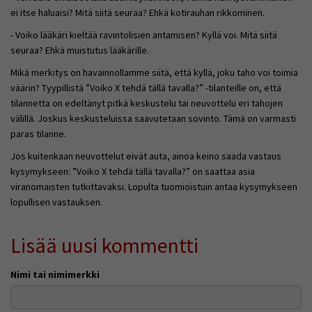
ei itse haluaisi? Mitä siitä seuraa? Ehkä kotirauhan rikkominen.
- Voiko lääkäri kieltää ravintolisien antamisen? Kyllä voi. Mitä siitä
seuraa? Ehkä muistutus lääkärille.
Mikä merkitys on havainnollamme siitä, että kyllä, joku taho voi toimia
väärin? Tyypillistä ”Voiko X tehdä tällä tavalla?” -tilanteille on, että
tilannetta on edeltänyt pitkä keskustelu tai neuvottelu eri tahojen
välillä. Joskus keskusteluissa saavutetaan sovinto. Tämä on varmasti
paras tilanne.
Jos kuitenkaan neuvottelut eivät auta, ainoa keino saada vastaus
kysymykseen: ”Voiko X tehdä tällä tavalla?” on saattaa asia
viranomaisten tutkittavaksi. Lopulta tuomioistuin antaa kysymykseen
lopullisen vastauksen.
Lisää uusi kommentti
Nimi tai nimimerkki