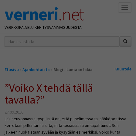
verneri
.net
Naviga
VERKKOPALVELU KEHITYSVAMMAISUUDESTA
hakusana(t)
*
Olet
Kuuntele
Etusivu
»
Ajankohtaista
»
Blogi - Luetaan lakia
täällä
”Voiko X tehdä tällä
tavalla?”
27.09.2016
Lakineuvonnassa tyypillistä on, että puhelimessa tai sähköpostissa
kerrotaan pitkä tarina siitä, mitä tosiasiassa on tapahtunut. Sen
jälkeen huokaistaan syvään ja kysytään esimerkiksi, voiko kunta