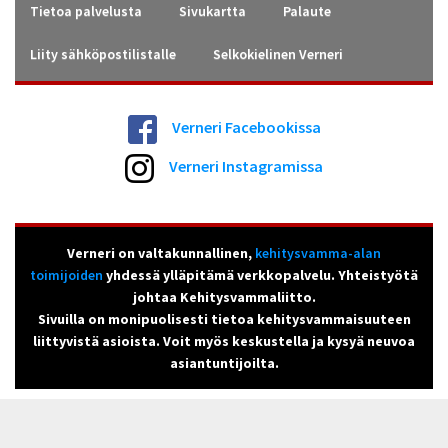
Tietoa palvelusta
Sivukartta
Palaute
Liity sähköpostilistalle
Selkokielinen Verneri
Verneri Facebookissa
Verneri Instagramissa
Verneri on valtakunnallinen,
kehitysvamma-alan
toimijoiden
yhdessä ylläpitämä verkkopalvelu. Yhteistyötä
johtaa Kehitysvammaliitto.
Sivuilla on monipuolisesti tietoa kehitysvammaisuuteen
liittyvistä asioista. Voit myös keskustella ja kysyä neuvoa
asiantuntijoilta.