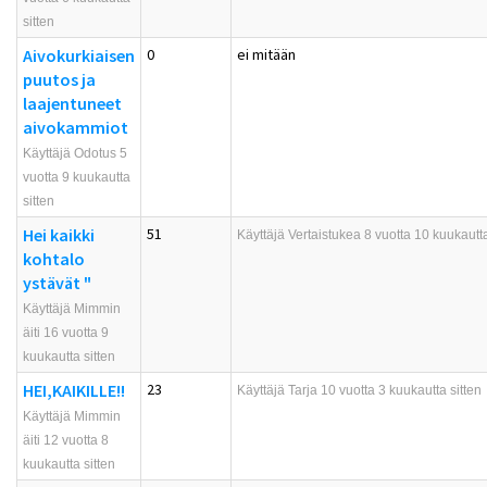
sitten
Aivokurkiaisen
0
ei mitään
puutos ja
laajentuneet
aivokammiot
Käyttäjä Odotus 5
vuotta 9 kuukautta
sitten
Hei kaikki
51
Käyttäjä
Vertaistukea
8 vuotta 10 kuukautta
kohtalo
ystävät "
Käyttäjä Mimmin
äiti 16 vuotta 9
kuukautta sitten
HEI,KAIKILLE!!
23
Käyttäjä
Tarja
10 vuotta 3 kuukautta sitten
Käyttäjä Mimmin
äiti 12 vuotta 8
kuukautta sitten