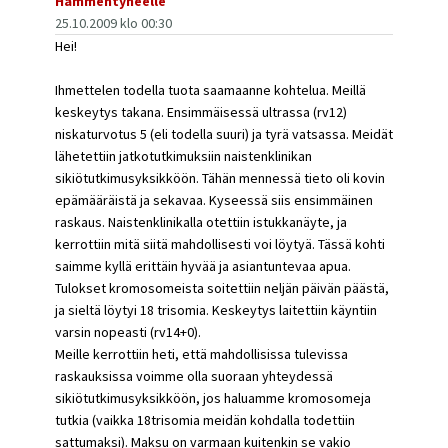
Hämmentyneelle
25.10.2009 klo 00:30
Hei!
Ihmettelen todella tuota saamaanne kohtelua. Meillä
keskeytys takana. Ensimmäisessä ultrassa (rv12)
niskaturvotus 5 (eli todella suuri) ja tyrä vatsassa. Meidät
lähetettiin jatkotutkimuksiin naistenklinikan
sikiötutkimusyksikköön. Tähän mennessä tieto oli kovin
epämääräistä ja sekavaa. Kyseessä siis ensimmäinen
raskaus. Naistenklinikalla otettiin istukkanäyte, ja
kerrottiin mitä siitä mahdollisesti voi löytyä. Tässä kohti
saimme kyllä erittäin hyvää ja asiantuntevaa apua.
Tulokset kromosomeista soitettiin neljän päivän päästä,
ja sieltä löytyi 18 trisomia. Keskeytys laitettiin käyntiin
varsin nopeasti (rv14+0).
Meille kerrottiin heti, että mahdollisissa tulevissa
raskauksissa voimme olla suoraan yhteydessä
sikiötutkimusyksikköön, jos haluamme kromosomeja
tutkia (vaikka 18trisomia meidän kohdalla todettiin
sattumaksi). Maksu on varmaan kuitenkin se vakio