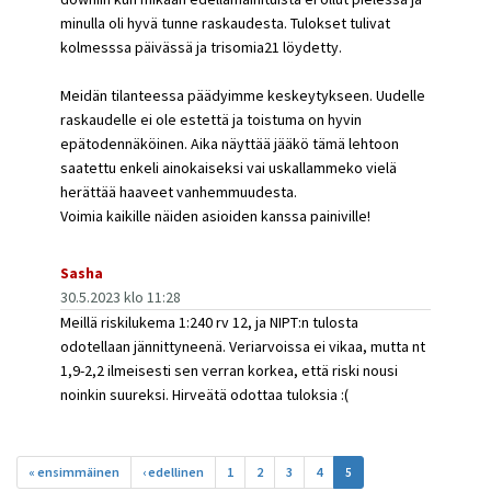
minulla oli hyvä tunne raskaudesta. Tulokset tulivat
kolmesssa päivässä ja trisomia21 löydetty.
Meidän tilanteessa päädyimme keskeytykseen. Uudelle
raskaudelle ei ole estettä ja toistuma on hyvin
epätodennäköinen. Aika näyttää jääkö tämä lehtoon
saatettu enkeli ainokaiseksi vai uskallammeko vielä
herättää haaveet vanhemmuudesta.
Voimia kaikille näiden asioiden kanssa painiville!
Sasha
30.5.2023 klo 11:28
Meillä riskilukema 1:240 rv 12, ja NIPT:n tulosta
odotellaan jännittyneenä. Veriarvoissa ei vikaa, mutta nt
1,9-2,2 ilmeisesti sen verran korkea, että riski nousi
noinkin suureksi. Hirveätä odottaa tuloksia :(
Sivut
« ensimmäinen
‹ edellinen
1
2
3
4
5