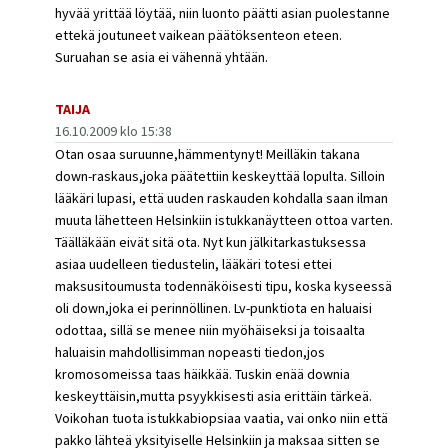
hyvää yrittää löytää, niin luonto päätti asian puolestanne
ettekä joutuneet vaikean päätöksenteon eteen.
Suruahan se asia ei vähennä yhtään.
TAIJA
16.10.2009 klo 15:38
Otan osaa suruunne,hämmentynyt! Meilläkin takana
down-raskaus,joka päätettiin keskeyttää lopulta. Silloin
lääkäri lupasi, että uuden raskauden kohdalla saan ilman
muuta lähetteen Helsinkiin istukkanäytteen ottoa varten.
Täälläkään eivät sitä ota. Nyt kun jälkitarkastuksessa
asiaa uudelleen tiedustelin, lääkäri totesi ettei
maksusitoumusta todennäköisesti tipu, koska kyseessä
oli down,joka ei perinnöllinen. Lv-punktiota en haluaisi
odottaa, sillä se menee niin myöhäiseksi ja toisaalta
haluaisin mahdollisimman nopeasti tiedon,jos
kromosomeissa taas häikkää. Tuskin enää downia
keskeyttäisin,mutta psyykkisesti asia erittäin tärkeä.
Voikohan tuota istukkabiopsiaa vaatia, vai onko niin että
pakko lähteä yksityiselle Helsinkiin ja maksaa sitten se