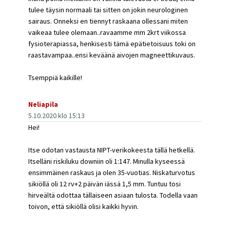
tulee täysin normaali tai sitten on jokin neurologinen
sairaus. Onneksi en tiennyt raskaana ollessani miten
vaikeaa tulee olemaan..ravaamme mm 2krt viikossa
fysioterapiassa, henkisesti tämä epätietoisuus toki on
raastavampaa..ensi keväänä aivojen magneettikuvaus.
Tsemppiä kaikille!
Neliapila
5.10.2020 klo 15:13
Hei!
Itse odotan vastausta NIPT-verikokeesta tällä hetkellä.
Itselläni riskiluku downiin oli 1:147. Minulla kyseessä
ensimmäinen raskaus ja olen 35-vuotias. Niskaturvotus
sikiöllä oli 12 rv+2 päivän iässä 1,5 mm. Tuntuu tosi
hirveältä odottaa tällaiseen asiaan tulosta. Todella vaan
toivon, että sikiöllä olisi kaikki hyvin.