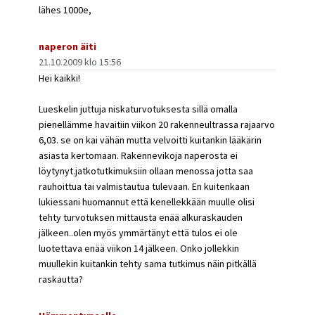
lähes 1000e,
naperon äiti
21.10.2009 klo 15:56
Hei kaikki!
Lueskelin juttuja niskaturvotuksesta sillä omalla
pienellämme havaitiin viikon 20 rakenneultrassa rajaarvo
6,03. se on kai vähän mutta velvoitti kuitankin lääkärin
asiasta kertomaan. Rakennevikoja naperosta ei
löytynyt.jatkotutkimuksiin ollaan menossa jotta saa
rauhoittua tai valmistautua tulevaan. En kuitenkaan
lukiessani huomannut että kenellekkään muulle olisi
tehty turvotuksen mittausta enää alkuraskauden
jälkeen..olen myös ymmärtänyt että tulos ei ole
luotettava enää viikon 14 jälkeen. Onko jollekkin
muullekin kuitankin tehty sama tutkimus näin pitkällä
raskautta?