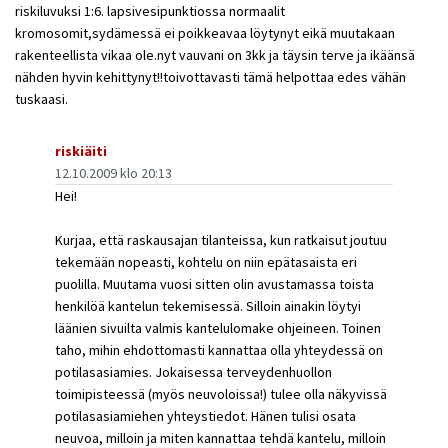
riskiluvuksi 1:6. lapsivesipunktiossa normaalit
kromosomit,sydämessä ei poikkeavaa löytynyt eikä muutakaan
rakenteellista vikaa ole.nyt vauvani on 3kk ja täysin terve ja ikäänsä
nähden hyvin kehittynyt!!toivottavasti tämä helpottaa edes vähän
tuskaasi.
riskiäiti
12.10.2009 klo 20:13
Hei!
Kurjaa, että raskausajan tilanteissa, kun ratkaisut joutuu
tekemään nopeasti, kohtelu on niin epätasaista eri
puolilla. Muutama vuosi sitten olin avustamassa toista
henkilöä kantelun tekemisessä. Silloin ainakin löytyi
läänien sivuilta valmis kantelulomake ohjeineen. Toinen
taho, mihin ehdottomasti kannattaa olla yhteydessä on
potilasasiamies. Jokaisessa terveydenhuollon
toimipisteessä (myös neuvoloissa!) tulee olla näkyvissä
potilasasiamiehen yhteystiedot. Hänen tulisi osata
neuvoa, milloin ja miten kannattaa tehdä kantelu, milloin