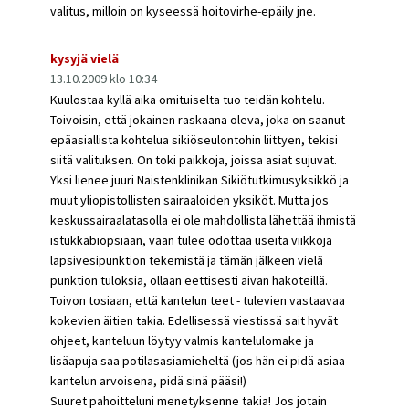
valitus, milloin on kyseessä hoitovirhe-epäily jne.
kysyjä vielä
13.10.2009 klo 10:34
Kuulostaa kyllä aika omituiselta tuo teidän kohtelu.
Toivoisin, että jokainen raskaana oleva, joka on saanut
epäasiallista kohtelua sikiöseulontohin liittyen, tekisi
siitä valituksen. On toki paikkoja, joissa asiat sujuvat.
Yksi lienee juuri Naistenklinikan Sikiötutkimusyksikkö ja
muut yliopistollisten sairaaloiden yksiköt. Mutta jos
keskussairaalatasolla ei ole mahdollista lähettää ihmistä
istukkabiopsiaan, vaan tulee odottaa useita viikkoja
lapsivesipunktion tekemistä ja tämän jälkeen vielä
punktion tuloksia, ollaan eettisesti aivan hakoteillä.
Toivon tosiaan, että kantelun teet - tulevien vastaavaa
kokevien äitien takia. Edellisessä viestissä sait hyvät
ohjeet, kanteluun löytyy valmis kantelulomake ja
lisäapuja saa potilasasiamieheltä (jos hän ei pidä asiaa
kantelun arvoisena, pidä sinä pääsi!)
Suuret pahoitteluni menetyksenne takia! Jos jotain