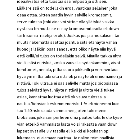
ideaalivatsa että tuostaa saa helposti ja otti sen.
Lääkäreissä on todellakin eroa, vaatikaa sellainen joka
osaa ottaa. Sitten saatiin hyvin selville kromosomit,
terve tulossa (toki aina voi sittne olla yllätykiä vaikka
dysfasia tm mutta se ei näy kromosomitasolla eli down
tai trisomia -risekjä ei ole). Joskus jos jää mosakismi tai
muuta näkemättä saattaa joshtua siitä etänäyte vähän
huono ja lääkäri osaa sanoa, että oliko näyte niin hyvä
että kyllä/ei tulos on todellakin selvä. Minulla tarkka ultra
vielä lisäsi ei-riskiä, koska vauvalla sydänkammiot, aivot
kehittneet, nenälu, pitkä suora pikkurilli ja verenvirtaus
hyvä ym mitkä tuki sitä että ok ja näyte oli erinomainen ja
riittävä. Toki ultralla ei saa selivlle mutta jos biobsiassa
tulos selvästi hyvä, näyte riittävä ja ultrta vielä tukee
asiaa, kannattaa luottaa että ok vauva tulossa ja
nauttia.Biobsian keskenmenoriski 1 % eli pienempi kuin
tuo 1:40 riski saada vammainen, joten toki menin
biobsiaan. jokaisen perheen oma päätös toki. Ei ole kyse
vian etteikö vammaista lasta voisi rakastaa vaan down
lapset ovat alle 8 v tasolla eli kaikki ei koskaan opi
lukemaan, ei ajamaan parttaa , ja paljon toiminnallisia