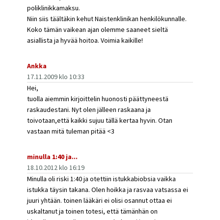
poliklinikkamaksu.
Niin siis täältäkin kehut Naistenklinikan henkilökunnalle.
Koko tämän vaikean ajan olemme saaneet sieltä
asiallista ja hyvää hoitoa. Voimia kaikille!
Ankka
17.11.2009 klo 10:33
Hei,
tuolla aiemmin kirjoittelin huonosti päättyneestä
raskaudestani. Nyt olen jälleen raskaana ja
toivotaan,että kaikki sujuu tällä kertaa hyvin. Otan
vastaan mitä tuleman pitää <3
minulla 1:40 ja...
18.10.2012 klo 16:19
Minulla oli riski 1:40 ja otettiin istukkabiobsia vaikka
istukka täysin takana. Olen hoikka ja rasvaa vatsassa ei
juuri yhtään. toinen lääkäri ei olisi osannut ottaa ei
uskaltanut ja toinen totesi, että tämänhän on