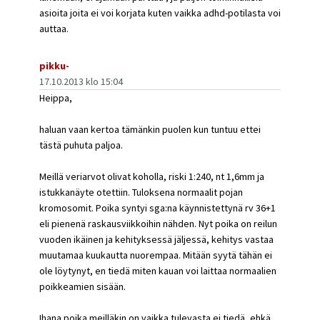
asioita joita ei voi korjata kuten vaikka adhd-potilasta voi
auttaa.
pikku-
17.10.2013 klo 15:04
Heippa,
haluan vaan kertoa tämänkin puolen kun tuntuu ettei
tästä puhuta paljoa.
Meillä veriarvot olivat koholla, riski 1:240, nt 1,6mm ja
istukkanäyte otettiin. Tuloksena normaalit pojan
kromosomit. Poika syntyi sga:na käynnistettynä rv 36+1
eli pienenä raskausviikkoihin nähden. Nyt poika on reilun
vuoden ikäinen ja kehityksessä jäljessä, kehitys vastaa
muutamaa kuukautta nuorempaa. Mitään syytä tähän ei
ole löytynyt, en tiedä miten kauan voi laittaa normaalien
poikkeamien sisään.
Ihana poika meilläkin on vaikka tulevasta ei tiedä, ehkä