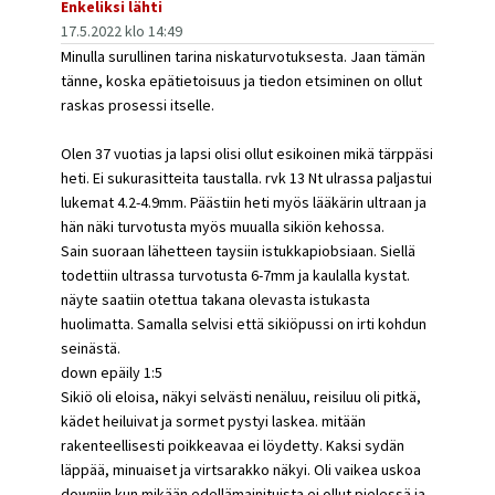
Enkeliksi lähti
17.5.2022 klo 14:49
Minulla surullinen tarina niskaturvotuksesta. Jaan tämän
tänne, koska epätietoisuus ja tiedon etsiminen on ollut
raskas prosessi itselle.
Olen 37 vuotias ja lapsi olisi ollut esikoinen mikä tärppäsi
heti. Ei sukurasitteita taustalla. rvk 13 Nt ulrassa paljastui
lukemat 4.2-4.9mm. Päästiin heti myös lääkärin ultraan ja
hän näki turvotusta myös muualla sikiön kehossa.
Sain suoraan lähetteen taysiin istukkapiobsiaan. Siellä
todettiin ultrassa turvotusta 6-7mm ja kaulalla kystat.
näyte saatiin otettua takana olevasta istukasta
huolimatta. Samalla selvisi että sikiöpussi on irti kohdun
seinästä.
down epäily 1:5
Sikiö oli eloisa, näkyi selvästi nenäluu, reisiluu oli pitkä,
kädet heiluivat ja sormet pystyi laskea. mitään
rakenteellisesti poikkeavaa ei löydetty. Kaksi sydän
läppää, minuaiset ja virtsarakko näkyi. Oli vaikea uskoa
downiin kun mikään edellämainituista ei ollut pielessä ja