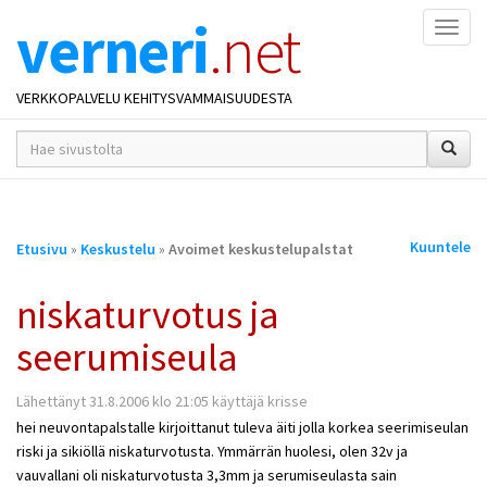
verneri
.net
Naviga
VERKKOPALVELU KEHITYSVAMMAISUUDESTA
hakusana(t)
*
Olet
Kuuntele
Etusivu
»
Keskustelu
»
Avoimet keskustelupalstat
täällä
niskaturvotus ja
seerumiseula
Lähettänyt 31.8.2006 klo 21:05 käyttäjä krisse
hei neuvontapalstalle kirjoittanut tuleva äiti jolla korkea seerimiseulan
riski ja sikiöllä niskaturvotusta. Ymmärrän huolesi, olen 32v ja
vauvallani oli niskaturvotusta 3,3mm ja serumiseulasta sain