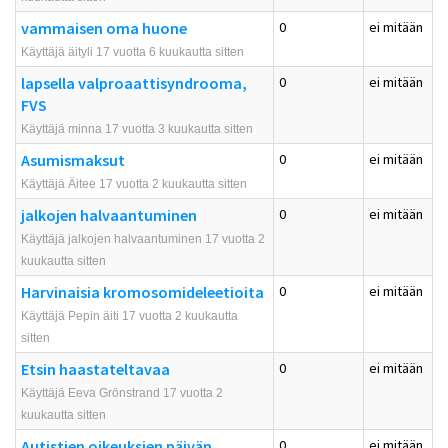
vammaisen oma huone
0
ei mitään
Käyttäjä äityli 17 vuotta 6 kuukautta sitten
lapsella valproaattisyndrooma,
0
ei mitään
FVS
Käyttäjä minna 17 vuotta 3 kuukautta sitten
Asumismaksut
0
ei mitään
Käyttäjä Äitee 17 vuotta 2 kuukautta sitten
jalkojen halvaantuminen
0
ei mitään
Käyttäjä jalkojen halvaantuminen 17 vuotta 2
kuukautta sitten
Harvinaisia kromosomideleetioita
0
ei mitään
Käyttäjä Pepin äiti 17 vuotta 2 kuukautta
sitten
Etsin haastateltavaa
0
ei mitään
Käyttäjä Eeva Grönstrand 17 vuotta 2
kuukautta sitten
Autistien oikeuksien päivän
0
ei mitään