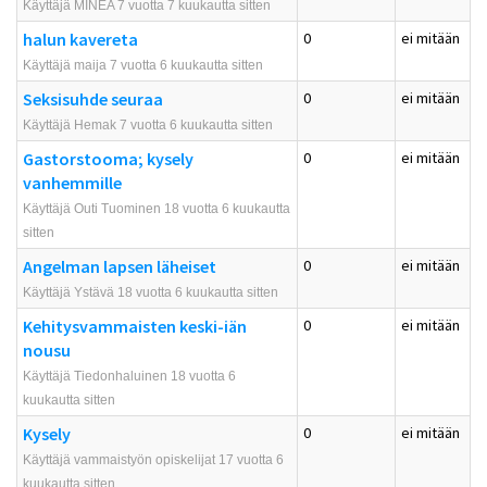
Käyttäjä MINEA 7 vuotta 7 kuukautta sitten
halun kavereta
0
ei mitään
Käyttäjä maija 7 vuotta 6 kuukautta sitten
Seksisuhde seuraa
0
ei mitään
Käyttäjä Hemak 7 vuotta 6 kuukautta sitten
Gastorstooma; kysely
0
ei mitään
vanhemmille
Käyttäjä Outi Tuominen 18 vuotta 6 kuukautta
sitten
Angelman lapsen läheiset
0
ei mitään
Käyttäjä Ystävä 18 vuotta 6 kuukautta sitten
Kehitysvammaisten keski-iän
0
ei mitään
nousu
Käyttäjä Tiedonhaluinen 18 vuotta 6
kuukautta sitten
Kysely
0
ei mitään
Käyttäjä vammaistyön opiskelijat 17 vuotta 6
kuukautta sitten