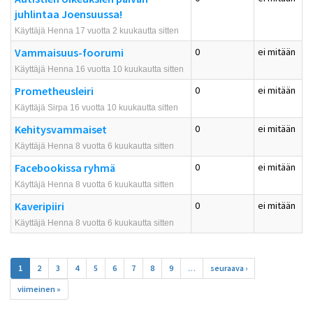
juhlintaa Joensuussa!
Käyttäjä Henna 17 vuotta 2 kuukautta sitten
Vammaisuus-foorumi
0
ei mitään
Käyttäjä Henna 16 vuotta 10 kuukautta sitten
Prometheusleiri
0
ei mitään
Käyttäjä Sirpa 16 vuotta 10 kuukautta sitten
Kehitysvammaiset
0
ei mitään
Käyttäjä Henna 8 vuotta 6 kuukautta sitten
Facebookissa ryhmä
0
ei mitään
Käyttäjä Henna 8 vuotta 6 kuukautta sitten
Kaveripiiri
0
ei mitään
Käyttäjä Henna 8 vuotta 6 kuukautta sitten
Sivut
1
2
3
4
5
6
7
8
9
…
seuraava ›
viimeinen »