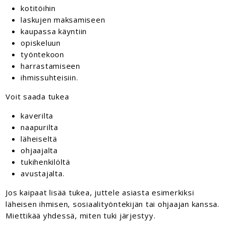
kotitöihin
laskujen maksamiseen
kaupassa käyntiin
opiskeluun
työntekoon
harrastamiseen
ihmissuhteisiin.
Voit saada tukea
kaverilta
naapurilta
läheiseltä
ohjaajalta
tukihenkilöltä
avustajalta.
Jos kaipaat lisää tukea, juttele asiasta esimerkiksi
läheisen ihmisen, sosiaalityöntekijän tai ohjaajan kanssa.
Miettikää yhdessä, miten tuki järjestyy.