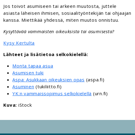
Jos toivot asumiseen tai arkeen muutosta, juttele
asiasta läheisen ihmisen, sosiaalityöntekijän tai ohjaajan
kanssa. Miettikää yhdessä, miten muutos onnistuu.
Kysyttävää vammaisten oikeuksista tai asumisesta?
Kysy Kertulta
Lähteet ja lisätietoa selkokielellä:
Monta tapaa asua
Asumisen tuki
Aspa: Asukkaan oikeuksien opas
(aspa.fi)
Asuminen
(tukiliitto.fi)
YK:n vammaissopimus selkokielellä
(urn.fi)
Kuva:
iStock