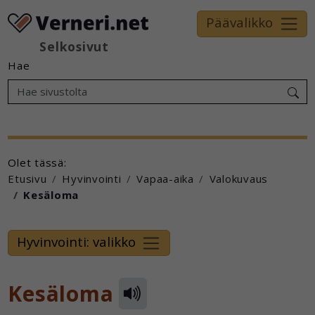
Päävalikko
Selkosivut
Hae
Olet tässä:
Etusivu
Hyvinvointi
Vapaa-aika
Valokuvaus
Kesäloma
Hyvinvointi: valikko
Kesäloma