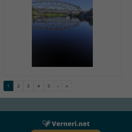
1
2
3
4
5
›
»