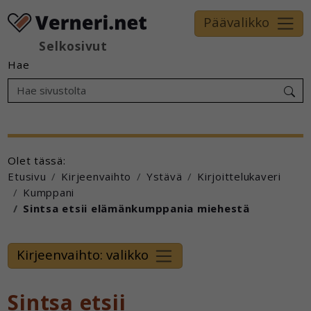
Päävalikko
Selkosivut
Hae
Olet tässä:
Etusivu
Kirjeenvaihto
Ystävä
Kirjoittelukaveri
Kumppani
Sintsa etsii elämänkumppania miehestä
Kirjeenvaihto: valikko
Sintsa etsii